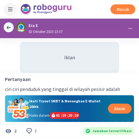
Masuk
Era E
02 Oktober 2023 13:37
Iklan
Pertanyaan
ciri ciri penduduk yang tinggal di wilayah pesisir adalah
Ikuti Tryout SNBT & Menangkan E-Wallet
100rb
Klaim
Habis dalam
01
:
19
:
20
:
18
2
2
Jawaban terverifikasi