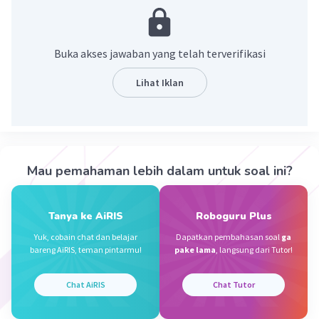
Banyak penduduknya yang bekerja sebagai
nelayan, petani garam, Petani tambak,
Buka akses jawaban yang telah terverifikasi
Penjual asesoris, Pemandu wisata.
Lihat Iklan
·
0.0
(
0
)
Balas
Beri Rating
Nanda R
Community
Level 89
Mau pemahaman lebih dalam untuk soal ini?
02 Oktober 2023 22:55
Jawaban terverifikasi
Tanya ke AiRIS
Roboguru Plus
penduduk yang tinggal di wilayah pesisir banyak
Iklan
Yuk, cobain chat dan belajar
Dapatkan pembahasan soal
ga
menggantungkan hidupnya pada sektor maritim
bareng AiRIS, teman pintarmu!
pake lama
, langsung dari Tutor!
atau kelautan.
Chat AiRIS
Chat Tutor
·
0.0
(
0
)
Balas
Beri Rating