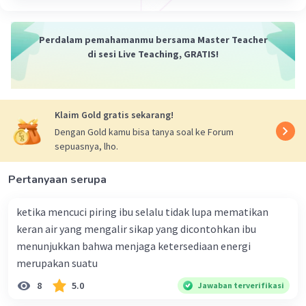
Memiliki bentuk yang menempati ruangan.
Dapat di pegang.
Perdalam pemahamanmu bersama Master Teacher
Contoh benda padat :
di sesi Live Teaching, GRATIS!
Meja,kursi,lemari,piring,gelas,dan lainnya...
·
0.0
(
0
)
Balas
Beri Rating
Klaim Gold gratis sekarang!
Dengan Gold kamu bisa tanya soal ke Forum
sepuasnya, lho.
Pertanyaan serupa
ketika mencuci piring ibu selalu tidak lupa mematikan
keran air yang mengalir sikap yang dicontohkan ibu
menunjukkan bahwa menjaga ketersediaan energi
merupakan suatu
8
5.0
Jawaban terverifikasi