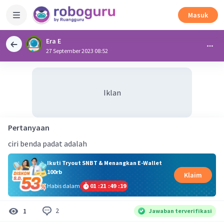
Masuk
Era E
27 September 2023 08:52
Iklan
Pertanyaan
ciri benda padat adalah
Ikuti Tryout SNBT & Menangkan E-Wallet
100rb
Klaim
Habis dalam
01
:
21
:
49
:
19
2
1
Jawaban terverifikasi