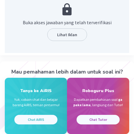
bentuknya padat
volumenya tetap
dapat berubah bentuk
Buka akses jawaban yang telah terverifikasi
memiliki massa
tidak mengalir
Lihat Iklan
·
0.0
(
0
)
Balas
Beri Rating
Mau pemahaman lebih dalam untuk soal ini?
Vincent M
Community
Level 73
27 September 2023 09:26
Jawaban terverifikasi
Tanya ke AiRIS
Roboguru Plus
Yuk, cobain chat dan belajar
Dapatkan pembahasan soal
ga
Berikut ciri-ciri benda padat :
Iklan
bareng AiRIS, teman pintarmu!
pake lama
, langsung dari Tutor!
Memiliki tekstur yang keras.
Chat AiRIS
Chat Tutor
Memiliki volume yang tetap.
Memiliki masa atau berat.