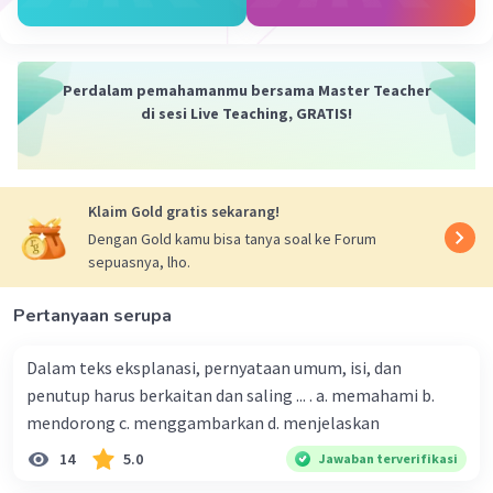
autobiografi / otobiografi
Iklan
Perdalam pemahamanmu bersama Master Teacher
di sesi Live Teaching, GRATIS!
·
5.0
(
1
)
Balas
Beri Rating
Klaim Gold gratis sekarang!
Dengan Gold kamu bisa tanya soal ke Forum
sepuasnya, lho.
Pertanyaan serupa
Dalam teks eksplanasi, pernyataan umum, isi, dan
penutup harus berkaitan dan saling ... . a. memahami b.
mendorong c. menggambarkan d. menjelaskan
14
5.0
Jawaban terverifikasi