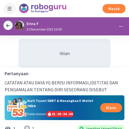
Masuk
Erina F
21 November 2023 10:50
Iklan
Pertanyaan
CATATAN ATAU DAYA YG BERISI INFORMASI,IDETITAS DAN
PENGAMALAN TENTANG DIRI SESEORANG DISEBUT
Ikuti Tryout SNBT & Menangkan E-Wallet
100rb
Klaim
Habis dalam
01
:
09
:
56
:
03
2
1
Jawaban terverifikasi