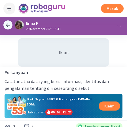
Masuk
Erina F
29 November 2023 13:43
Iklan
Pertanyaan
Catatan atau data yang berisi informasi, identitas dan
pengalaman tentang diri seseorang disebut
Ikuti Tryout SNBT & Menangkan E-Wallet
100rb
Klaim
Habis dalam
00
:
05
:
11
:
22
2
2
Jawaban terverifikasi