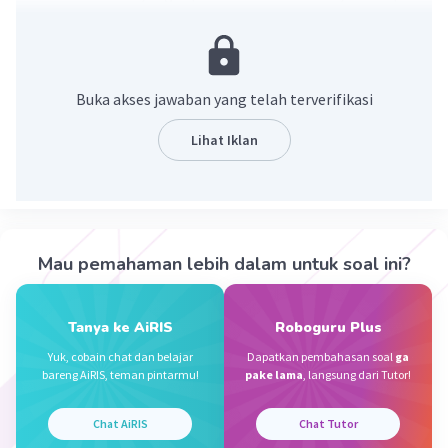
(CV)
Penjelasan :
Daftar riwayat hidup yang juga dikenal dengan
Buka akses jawaban yang telah terverifikasi
istilah Curriculum Vitae (CV) menyajikan
informasi pribadi, pendidikan, pengalaman kerja,
Lihat Iklan
keterampilan, prestasi, dan referensi seseorang.
Tujuannya untuk memberikan gambaran
komprehensif tentang latar belakang orang
tersebut
Mau pemahaman lebih dalam untuk soal ini?
·
0.0
(
0
)
Balas
Beri Rating
Tanya ke AiRIS
Roboguru Plus
Kezia A
Level 3
Yuk, cobain chat dan belajar
Dapatkan pembahasan soal
ga
29 November 2023 13:59
bareng AiRIS, teman pintarmu!
pake lama
, langsung dari Tutor!
Soal tersebut merupakan pengertian dari riwayat hidup
atau CV
Chat AiRIS
Chat Tutor