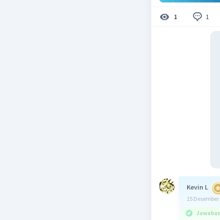
1
1
Kevin L
15 Desember 
Jawaban 