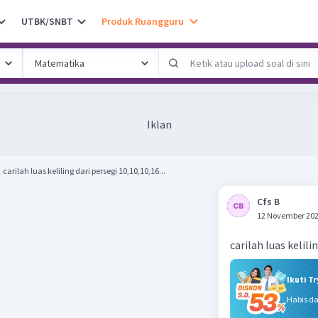
UTBK/SNBT
Produk Ruangguru
Iklan
carilah luas keliling dari persegi 10,10,10,16...
Cfs B
12 November 202
carilah luas kelili
Ikuti T
Habis d