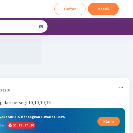
Daftar
Masuk
3 12:37
ng dari persegi 10,10,10,16
ryout SNBT & Menangkan E-Wallet 100rb
Klaim
alam
00
:
19
:
27
:
10