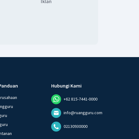
Iklan
Panduan
Hubungi Kami
erusahaan
+62 815-7441-0000
angguru
info@ruangguru.com
guru
guru
02130930000
ntanan