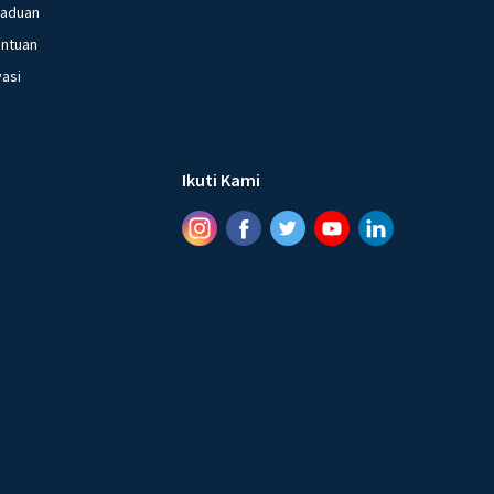
gaduan
entuan
vasi
Ikuti Kami