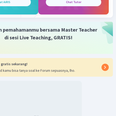
egi panjang tersebut adalah 160 cm² dan kelilingnya adalah
at AiRIS
Chat Tutor
·
0.0
(
0
)
Balas
ating
m pemahamanmu bersama Master Teacher
di sesi Live Teaching, GRATIS!
Iklan
 gratis sekarang!
d kamu bisa tanya soal ke Forum sepuasnya, lho.