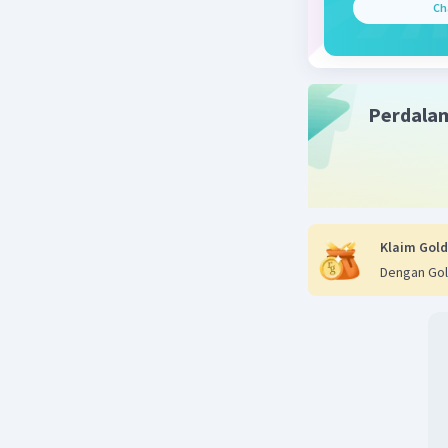
luas pers
Ch
52 cm.
Beri R
Perdala
Klaim Gold
Dengan Gol