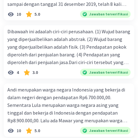
sampai dengan tanggal 31 desember 2019, telah 8 kali
terbit. 4. gaji terutang untuk periode berjalan sebesar
10
5.0
Jawaban terverifikasi
Rp800.000,00 dari data di atas, pencatatan jurnal pembalik
yang benar adalah ....
Dibawaah ini adaalah ciri-ciri perusahaan. (1) Wujud barang
yang diperjualbelikan adalah abstrak. (2) Wujud barang
yang diperjualbelikan adalah fisik. (3) Pendapatan pokok
diperoleh dari penjualan barang. (4) Pendapatan yang
diperoleh dari penjualan jasa.Dari ciri-ciri tersebut yang
merupakan ciri dari perusahaan dagang ditunjukan pada
4
3.0
Jawaban terverifikasi
nomor…. a. 1 dan 3 b. 3 dan 4 c. 2 dan 3 d. 1 dan 2 e. 2 dan 4
Andi merupakan warga negara Indonesia yang bekerja di
dalam negeri dengan pendapatan Rp6.700.000,00.
Sementara Lula merupakan warga negara asing yang
tinggal dan bekerja di Indonesia dengan pendapatan
Rp8.900.000,00. Lalu ada Mawar yang merupakan warga
negara Indonesia yang tinggal dan bekerja di luar negeri
10
5.0
Jawaban terverifikasi
dengan pendapatan Rp11.000.000,00. Hitunglah PNB