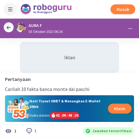
Masuk
AURA F
03 Oktober 2023 06:26
Iklan
Pertanyaan
Carilah 10 fakta banca monte dai paschi
Ikuti Tryout SNBT & Menangkan E-Wallet
100rb
Klaim
Habis dalam
01
:
09
:
48
:
25
1
1
Jawaban terverifikasi