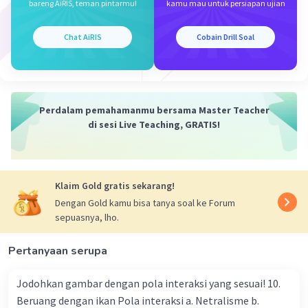
bareng AiRIS, teman pintarmu!
kamu mau untuk persiapan ujian
terhadap lingkungan. Ini membantu menghemat sumber
daya alam, mengurangi emisi gas rumah kaca, dan
mengurangi volume sampah yang harus dibuang ke
Chat AiRIS
Cobain Drill Soal
tempat pembuangan akhir. Daur ulang juga dapat
menjadi lebih ekonomis daripada metode pemusnahan
lainnya, seperti pembakaran atau penimbunan di tempat
pembuangan sampah.
Perdalam pemahamanmu bersama Master Teacher
·
0.0
(
0
)
Balas
Beri Rating
di sesi Live Teaching, GRATIS!
Sirin N
Level 64
11 Oktober 2023 12:23
Klaim Gold gratis sekarang!
Jawabannya C
Dengan Gold kamu bisa tanya soal ke Forum
dengan cara mendaur ulang sampah
sepuasnya, lho.
·
5.0
(
1
)
Balas
Beri Rating
Pertanyaan serupa
Zakiyyah B
Level 14
Jodohkan gambar dengan pola interaksi yang sesuai! 10.
11 Oktober 2023 01:16
Beruang dengan ikan Pola interaksi a. Netralisme b.
jawaban nya C