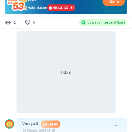
Klaim
Habis dalam
00
:
18
:
22
:
54
6
2
Jawaban terverifikasi
Iklan
Vinaya S
Level 65
09 Oktober 2023 13:15