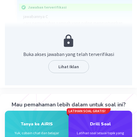
Jawaban terverifikasi
jawabannya C
cara pemusnahan sampah yang paling menguntungkan
adalah didaur ulang
·
0.0
(
0
)
Balas
Beri Rating
Buka akses jawaban yang telah terverifikasi
Vincent M
Community
Level 73
Lihat Iklan
09 Oktober 2023 15:31
Jawaban terverifikasi
Cara pemusnahan sampah yang paling menguntungkan
adalah
Iklan
C. didaur ulang.
Mau pemahaman lebih dalam untuk soal ini?
LATIHAN SOAL GRATIS!
Mendaur ulang sampah adalah proses di mana bahan-
bahan yang dapat digunakan kembali dari sampah
Tanya ke AiRIS
Drill Soal
dipisahkan, diproses, dan digunakan kembali untuk
mengurangi limbah dan mengurangi dampak negatif
Yuk, cobain chat dan belajar
Latihan soal sesuai topik yang