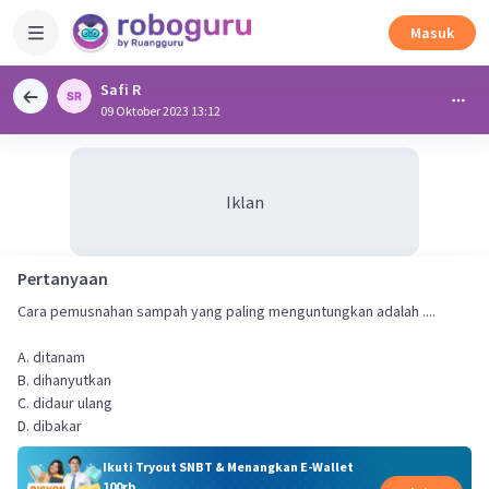
Masuk
Safi R
09 Oktober 2023 13:12
Iklan
Pertanyaan
Cara pemusnahan sampah yang paling menguntungkan adalah ....
A. ditanam
B. dihanyutkan
C. didaur ulang
D. dibakar
Ikuti Tryout SNBT & Menangkan E-Wallet
100rb