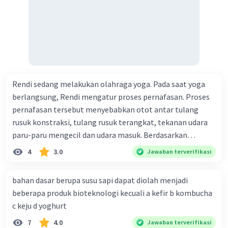
Rendi sedang melakukan olahraga yoga. Pada saat yoga
berlangsung, Rendi mengatur proses pernafasan. Proses
pernafasan tersebut menyebabkan otot antar tulang
rusuk konstraksi, tulang rusuk terangkat, tekanan udara
paru-paru mengecil dan udara masuk. Berdasarkan
informasi tersebut, dapat disimpulkan bahwa Rendi
4
3.0
Jawaban terverifikasi
sedang melakukan proses pernafasan....
bahan dasar berupa susu sapi dapat diolah menjadi
beberapa produk bioteknologi kecuali a kefir b kombucha
c keju d yoghurt
7
4.0
Jawaban terverifikasi