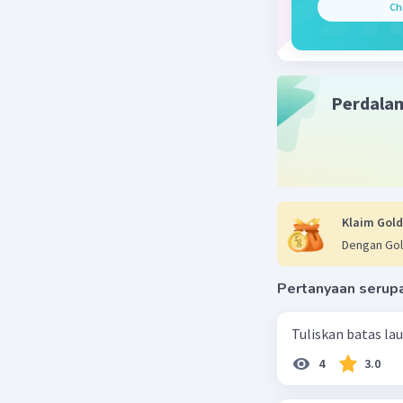
Ch
Beri R
Perdala
Klaim Gold
Dengan Gol
Pertanyaan serup
Tuliskan batas la
4
3.0