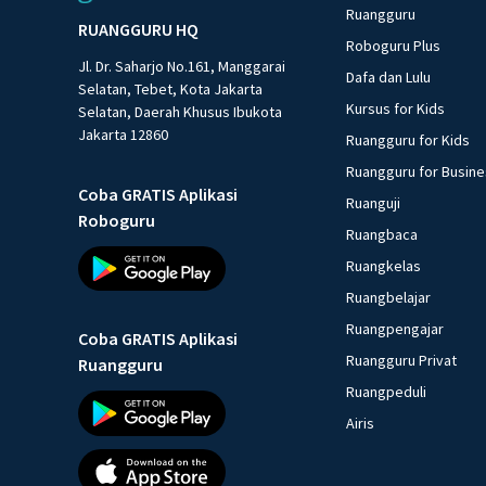
Ruangguru
RUANGGURU HQ
Roboguru Plus
Jl. Dr. Saharjo No.161, Manggarai
Dafa dan Lulu
Selatan, Tebet, Kota Jakarta
Kursus for Kids
Selatan, Daerah Khusus Ibukota
Jakarta 12860
Ruangguru for Kids
Ruangguru for Busin
Coba GRATIS Aplikasi
Ruanguji
Roboguru
Ruangbaca
Ruangkelas
Ruangbelajar
Ruangpengajar
Coba GRATIS Aplikasi
Ruangguru Privat
Ruangguru
Ruangpeduli
Airis