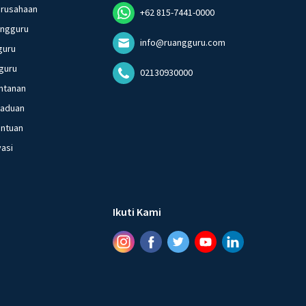
erusahaan
+62 815-7441-0000
angguru
info@ruangguru.com
guru
guru
02130930000
ntanan
gaduan
entuan
vasi
Ikuti Kami