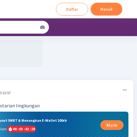
Daftar
Masuk
3 22:57
starian lingkungan
ryout SNBT & Menangkan E-Wallet 100rb
Klaim
alam
00
:
03
:
42
:
27