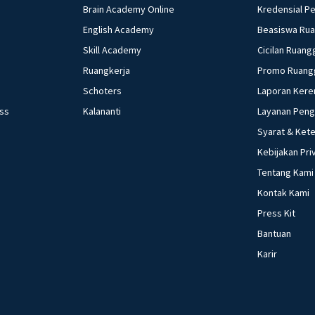
Brain Academy Online
Kredensial P
English Academy
Beasiswa Ru
Skill Academy
Cicilan Ruang
Ruangkerja
Promo Ruang
Schoters
Laporan Kere
ess
Kalananti
Layanan Pen
Syarat & Ket
Kebijakan Pri
Tentang Kami
Kontak Kami
Press Kit
Bantuan
Karir