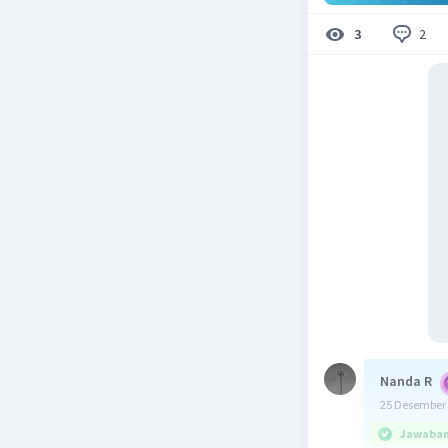
2
3
Nanda R
25 Desember 
Jawaban 