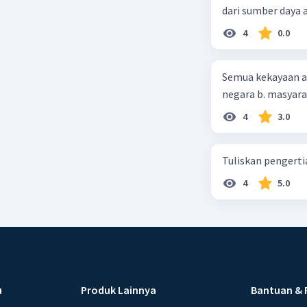
dari sumber daya
4
0.0
Semua kekayaan ala
negara b. masyarak
4
3.0
Tuliskan pengert
4
5.0
u
Produk Lainnya
Bantuan & 