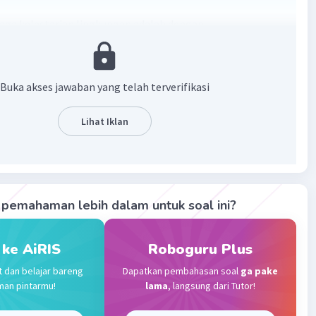
aga kelestarian lingkungan adalah dengan
ng sampah pada tempatnya
akan air seperlunya
mat bahan bakar
Buka akses jawaban yang telah terverifikasi
akan kertas seperlunya.
Lihat Iklan
·
0.0
(
0
)
Balas
ating
vel 42
pemahaman lebih dalam untuk soal ini?
024 08:36
terverifikasi
 ke AiRIS
Roboguru Plus
 Tidak membuang sampah di sungai, tidak membakar
Iklan
t dan belajar bareng
Dapatkan pembahasan soal
ga pake
 tidak membuang sampah sembarangan.
man pintarmu!
lama
, langsung dari Tutor!