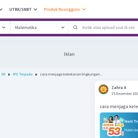
UTBK/SNBT
Produk Ruangguru
Iklan
SD
IPS Terpadu
cara menjaga kelestarian lingkungan...
Zahra A
25 Desember 202
cara menjaga kele
Ikuti T
Habis d