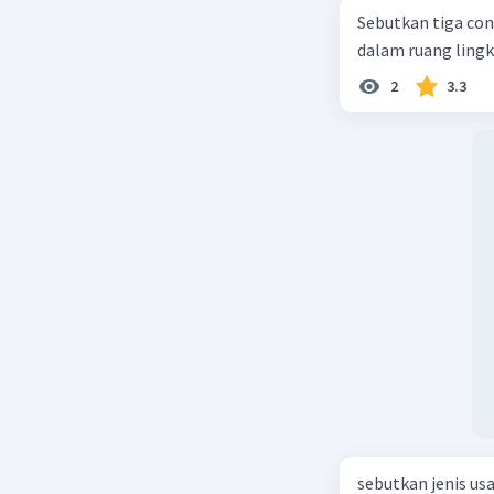
Sebutkan tiga con
dalam ruang ling
2
3.3
sebutkan jenis us