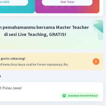
at AiRIS
Chat Tutor
·
0.0
(
0
)
Balas
ating
m pemahamanmu bersama Master Teacher
di sesi Live Teaching, GRATIS!
 gratis sekarang!
d kamu bisa tanya soal ke Forum sepuasnya, lho.
a
ut Pulau Jawa!
Jawaban terverifikasi