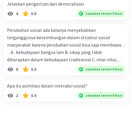
Jelaskan pengertian dari demoralisasi
4
0.0
Jawaban terverifikasi
Perubahan sosial ada kalanya menyebabkan
terganggunya keseimbangan dalam struktur sosial
masyarakat karena perubahan sosial bisa saja membawa . .
. . A . kebudayaan bangsa lain B. sikap yang tidak
diharapkan dalam kebudayaan tradisional C. nilai-nilai,
sikap, dan pola . perilaku yang berbeda D. tidak sesuai
8
0.0
Jawaban terverifikasi
dengan kebudayaan masyarakat setempat
Apa itu asimilasi dalam interaksi sosial?
2
0.0
Jawaban terverifikasi