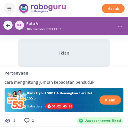
Masuk
Putu A
30 November 2023 13:37
Iklan
Pertanyaan
cara menghitung jumlah kepadatan penduduk
Ikuti Tryout SNBT & Menangkan E-Wallet
100rb
Klaim
Habis dalam
00
:
02
:
40
:
25
2
1
Jawaban terverifikasi