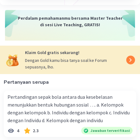
Misalkan jumlah penduduk suatu wilayah adalah
100.000 jiwa dan luas wilayahnya adalah 100 km².
Perdalam pemahamanmu bersama Master Teacher
Maka, kepadatan penduduk wilayah tersebut
di sesi Live Teaching, GRATIS!
adalah:
Kepadatan penduduk = 100.000 / 100
= 1.000 jiwa/km²
Jadi, kepadatan penduduk wilayah tersebut
Klaim Gold gratis sekarang!
adalah 1.000 jiwa/km².
Dengan Gold kamu bisa tanya soal ke Forum
Kepadatan penduduk dapat digunakan untuk
sepuasnya, lho.
mengetahui persebaran penduduk di suatu
wilayah. Semakin tinggi kepadatan penduduk
Pertanyaan serupa
suatu wilayah, maka semakin padat penduduk di
wilayah tersebut.
Pertandingan sepak bola antara dua kesebelasan
Kepadatan penduduk juga dapat digunakan untuk
menunjukkan bentuk hubungan sosial …. a. Kelompok
menganalisis berbagai aspek kehidupan
dengan kelompok b. Individu dengan kelompok c. Individu
masyarakat, seperti ekonomi, sosial, dan budaya.
dengan Individu d. Kelompok dengan individu
4
2.3
Jawaban terverifikasi
·
0.0
(
0
)
Balas
Beri Rating