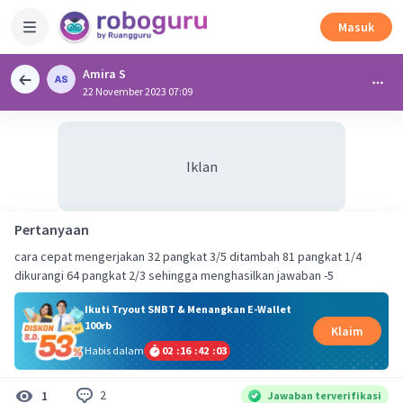
Masuk
Amira S
22 November 2023 07:09
Iklan
Pertanyaan
cara cepat mengerjakan 32 pangkat 3/5 ditambah 81 pangkat 1/4
dikurangi 64 pangkat 2/3 sehingga menghasilkan jawaban -5
Ikuti Tryout SNBT & Menangkan E-Wallet
100rb
Klaim
Habis dalam
02
:
16
:
42
:
03
2
1
Jawaban terverifikasi