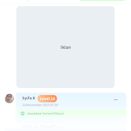
Iklan
Syifa K
Level 10
22 November 2023 07:20
Jawaban terverifikasi
3/5
1/4
2/3
32
+81
-64
= -5