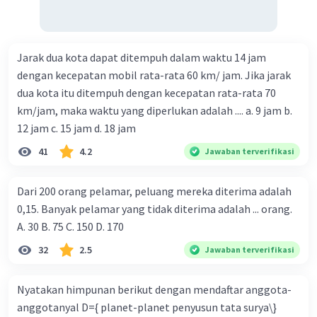
Jarak dua kota dapat ditempuh dalam waktu 14 jam
dengan kecepatan mobil rata-rata 60 km/ jam. Jika jarak
dua kota itu ditempuh dengan kecepatan rata-rata 70
km/jam, maka waktu yang diperlukan adalah .... a. 9 jam b.
12 jam c. 15 jam d. 18 jam
41
4.2
Jawaban terverifikasi
Dari 200 orang pelamar, peluang mereka diterima adalah
0,15. Banyak pelamar yang tidak diterima adalah ... orang.
A. 30 B. 75 C. 150 D. 170
32
2.5
Jawaban terverifikasi
Nyatakan himpunan berikut dengan mendaftar anggota-
anggotanyal D={ planet-planet penyusun tata surya\}