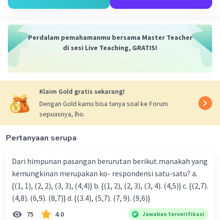
= -5
Ingat!
Perdalam pemahamanmu bersama Master Teacher
m
n
m x n
(a
)
= a
di sesi Live Teaching, GRATIS!
·
0.0
(
0
)
Balas
Beri Rating
Klaim Gold gratis sekarang!
Dengan Gold kamu bisa tanya soal ke Forum
sepuasnya, lho.
Pertanyaan serupa
Dari himpunan pasangan berurutan berikut.manakah yang
kemungkinan merupakan ko- respondensi satu-satu? a.
{(1, 1), (2, 2), (3, 3), (4,4)} b. {(1, 2), (2, 3), (3, 4). (4,5)} c. {(2,7).
(4,8). (6,9). (8,7)} d. {(3.4), (5,7). (7, 9). (9,6)}
75
4.0
Jawaban terverifikasi