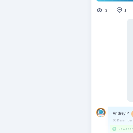
1
3
Andrey P
06 Desember 
Jawaban 