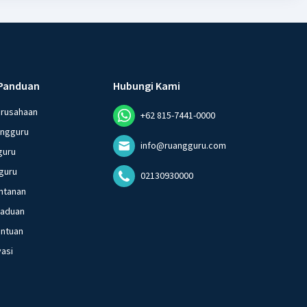
Panduan
Hubungi Kami
erusahaan
+62 815-7441-0000
angguru
info@ruangguru.com
guru
guru
02130930000
ntanan
gaduan
entuan
vasi