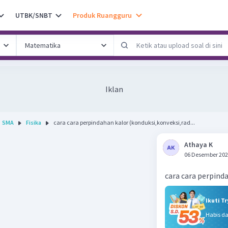
UTBK/SNBT
Produk Ruangguru
Iklan
SMA
Fisika
cara cara perpindahan kalor (konduksi,konveksi,rad...
Athaya K
06 Desember 202
cara cara perpinda
Ikuti T
Habis d