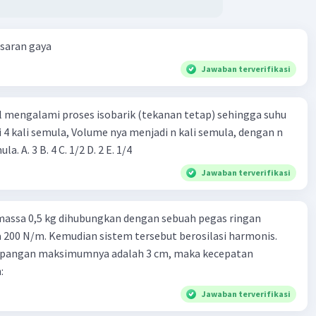
esaran gaya
Jawaban terverifikasi
l mengalami proses isobarik (tekanan tetap) sehingga suhu
i 4 kali semula, Volume nya menjadi n kali semula, dengan n
adalah ...... kali semula. A. 3 B. 4 C. 1/2 D. 2 E. 1/4
Jawaban terverifikasi
massa 0,5 kg dihubungkan dengan sebuah pegas ringan
200 N/m. Kemudian sistem tersebut berosilasi harmonis.
impangan maksimumnya adalah 3 cm, maka kecepatan
:
Jawaban terverifikasi