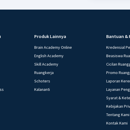
u
Produk Lainnya
Bantuan & 
Brain Academy Online
Kredensial P
English Academy
Beasiswa Ru
Skill Academy
Cicilan Ruang
Ruangkerja
Promo Ruang
Schoters
Laporan Kere
ess
Kalananti
Layanan Pen
Syarat & Ket
Kebijakan Pri
Tentang Kami
Kontak Kami