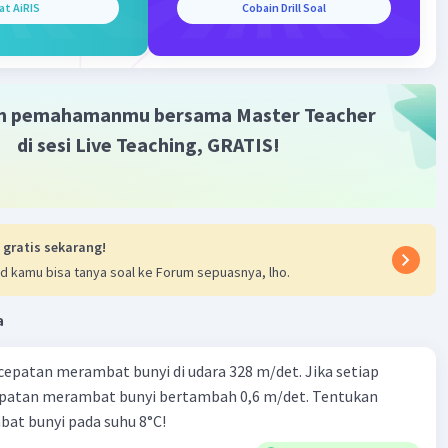
at AiRIS
Cobain Drill Soal
Iklan
m pemahamanmu bersama Master Teacher
di sesi Live Teaching, GRATIS!
 gratis sekarang!
d kamu bisa tanya soal ke Forum sepuasnya, lho.
a
cepatan merambat bunyi di udara 328 m/det. Jika setiap
epatan merambat bunyi bertambah 0,6 m/det. Tentukan
at bunyi pada suhu 8°C!