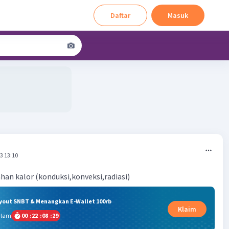
Daftar
Masuk
3 13:10
han kalor (konduksi,konveksi,radiasi)
ryout SNBT & Menangkan E-Wallet 100rb
Klaim
alam
00
:
22
:
08
:
28