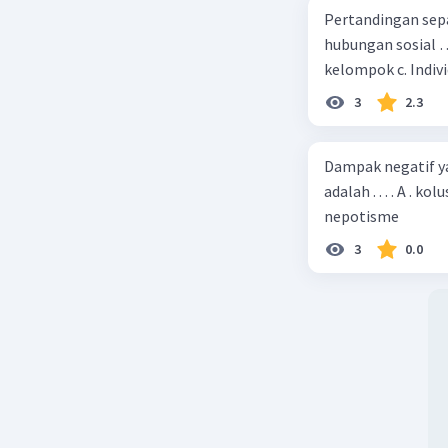
Pertandingan sep
hubungan sosial …. a. Kelompok dengan kelompok b. Individu
3
2.3
Dampak negatif ya
adalah . . . . A . 
nepotisme
3
0.0