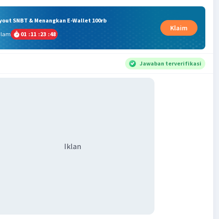
ryout SNBT & Menangkan E-Wallet 100rb
Klaim
alam
01
:
11
:
23
:
47
Jawaban terverifikasi
Iklan