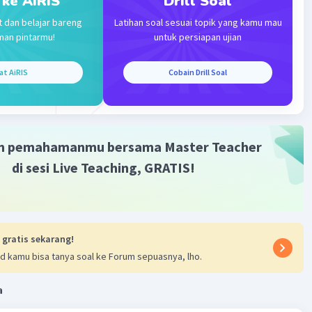
 ke AiRIS
Drill Soal
·
0.0
(
0
)
Balas
ating
t dan belajar bareng
Latihan soal sesuai topik yang kamu mau
man pintarmu!
untuk persiapan ujian
at AiRIS
Cobain Drill Soal
m pemahamanmu bersama Master Teacher
di sesi Live Teaching, GRATIS!
 gratis sekarang!
d kamu bisa tanya soal ke Forum sepuasnya, lho.
a