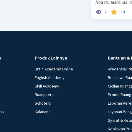
Apa itu asimilasi 
2
0.0
u
Produk Lainnya
Bantuan & 
Brain Academy Online
Kredensial P
English Academy
Beasiswa Ru
Skill Academy
Cicilan Ruang
Ruangkerja
Promo Ruang
Schoters
Laporan Kere
ess
Kalananti
Layanan Pen
Syarat & Ket
Kebijakan Pri