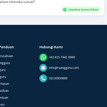
dalam interaksi sosial?
Jawaban terverifikasi
Panduan
Hubungi Kami
erusahaan
+62 815-7441-0000
angguru
info@ruangguru.com
guru
guru
02130930000
ntanan
gaduan
entuan
vasi