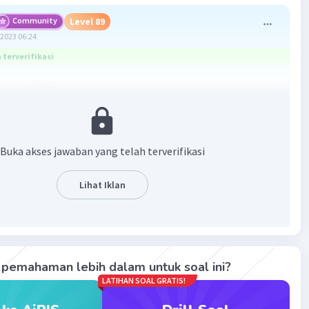
Community
Level 89
2023 06:24
terverifikasi
a adalah C.
 sosial adalah hubungan sosial yang dinamis berkaitan
bungan antara individu dengan individu, kelompok dengan
Buka akses jawaban yang telah terverifikasi
dan individu dengan kelompok.
Lihat Iklan
·
0.0
(
0
)
Balas
ating
Level 17
2023 07:44
pemahaman lebih dalam untuk soal ini?
sosial
LATIHAN SOAL GRATIS!
Iklan