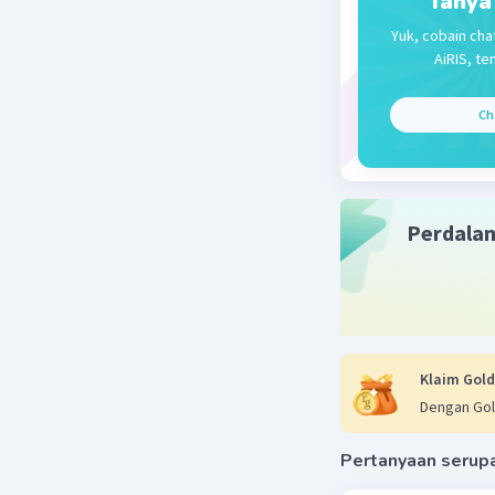
Tanya
Beri R
Yuk, cobain cha
AiRIS, te
Ch
Perdala
Klaim Gold
Dengan Gol
Pertanyaan serup