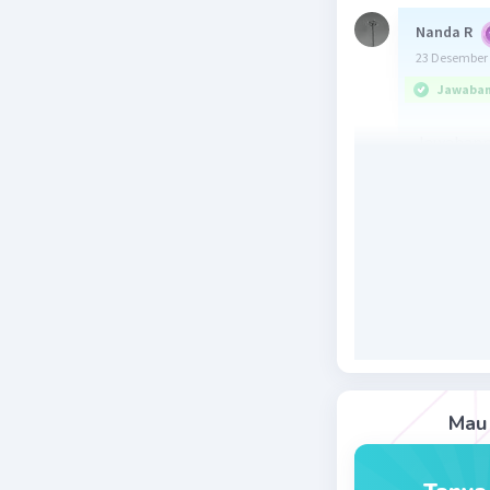
Nanda R
23 Desember 
Jawaban 
Jawabanny
Interaksi
dengan hu
kelompok 
Beri R
Zahra A
23 Desember 
Mau 
interaksi 