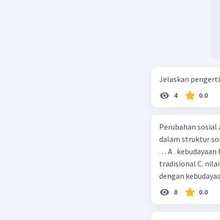
Jelaskan pengerti
4
0.0
Perubahan sosial
dalam struktur so
. . . A . kebudaya
tradisional C. nila
dengan kebudaya
8
0.0