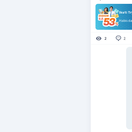
Ikuti T
Habis d
2
2