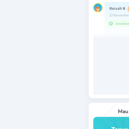
Raisah N
22 November 
Jawaban 
B. Candi
karena ca
Beri R
Nanda R
22 November 
Jawaban 
jawabanny
Mau 
candi Pra