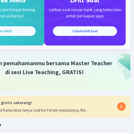
 ke AiRIS
Drill Soal
·
0.0
(
0
)
Balas
ating
t dan belajar bareng
Latihan soal sesuai topik yang kamu mau
man pintarmu!
untuk persiapan ujian
at AiRIS
Cobain Drill Soal
m pemahamanmu bersama Master Teacher
di sesi Live Teaching, GRATIS!
 gratis sekarang!
d kamu bisa tanya soal ke Forum sepuasnya, lho.
a