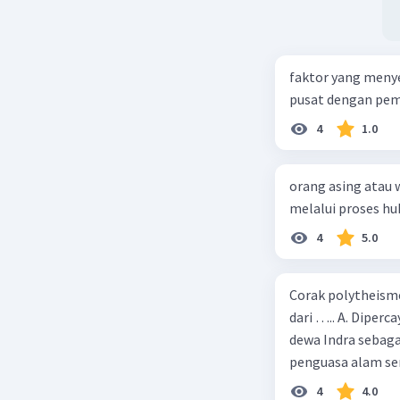
faktor yang meny
pusat dengan peme
4
1.0
orang asing atau 
melalui proses h
4
5.0
Corak polytheism
dari ….. A. Diper
dewa Indra sebaga
penguasa alam se
4
4.0