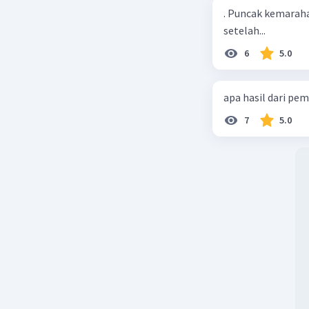
. Puncak kemaraha
setelah...
6
5.0
apa hasil dari pe
7
5.0