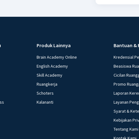
u
Produk Lainnya
Bantuan & 
Brain Academy Online
Kredensial P
English Academy
Beasiswa Ru
Skill Academy
Cicilan Ruang
Ruangkerja
Promo Ruang
Schoters
Laporan Kere
ess
Kalananti
Layanan Pen
Syarat & Ket
Kebijakan Pri
Tentang Kami
Kontak Kami