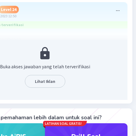
Level 24
2023 12:50
terverifikasi
 Prambanan
ndi prambanan bercorak hindu bukan budha
·
0.0
(
0
)
Balas
ating
Buka akses jawaban yang telah terverifikasi
Lihat Iklan
Community
Level 89
2023 12:56
terverifikasi
a adalah B.
Iklan
pemahaman lebih dalam untuk soal ini?
LATIHAN SOAL GRATIS!
mbanan merupakan candi peninggalan bercorak Hindu.