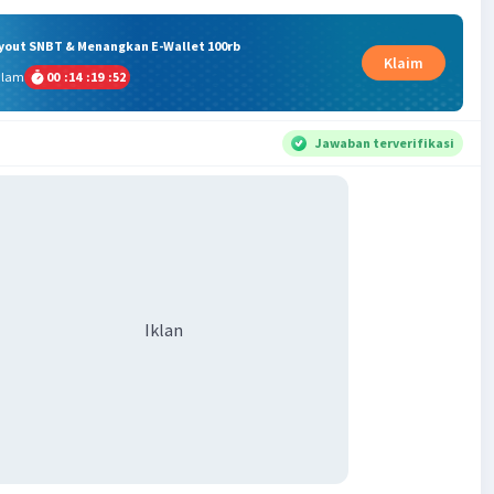
ryout SNBT & Menangkan E-Wallet 100rb
Klaim
alam
00
:
14
:
19
:
52
Jawaban terverifikasi
Iklan