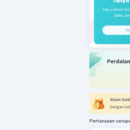
Tanya
Beri R
Yuk, cobain cha
AiRIS, te
Ch
Perdala
Klaim Gold
Dengan Gol
Pertanyaan serup