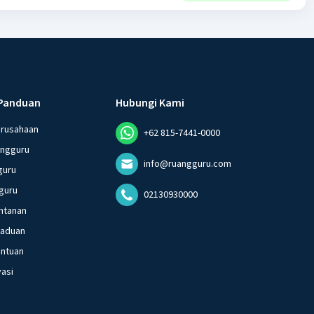
Panduan
Hubungi Kami
erusahaan
+62 815-7441-0000
angguru
info@ruangguru.com
guru
guru
02130930000
ntanan
gaduan
entuan
vasi