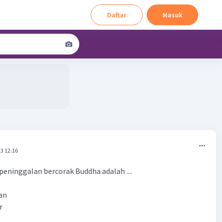
Daftar
Masuk
3 12:16
peninggalan bercorak Buddha adalah ....
an
r