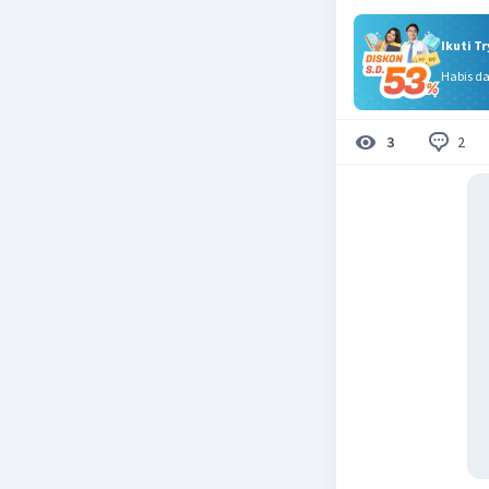
Ikuti T
Habis d
2
3