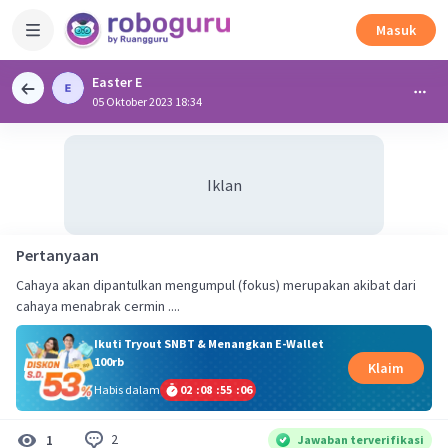
Masuk
Easter E
05 Oktober 2023 18:34
Iklan
Pertanyaan
Cahaya akan dipantulkan mengumpul (fokus) merupakan akibat dari
cahaya menabrak cermin ....
Ikuti Tryout SNBT & Menangkan E-Wallet
100rb
Klaim
Habis dalam
02
:
08
:
55
:
06
2
1
Jawaban terverifikasi