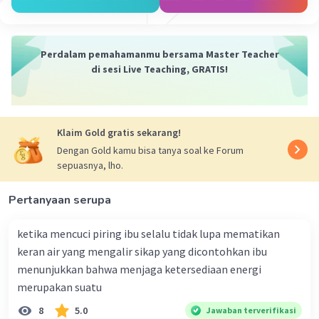
memfokuskan cahaya memungkinkan penggunaan
cermin ini untuk memperbesar dan memusatkan cahaya,
yang bermanfaat dalam pengambilan gambar dan
Perdalam pemahamanmu bersama Master Teacher
pengamatan optik.
di sesi Live Teaching, GRATIS!
·
0.0
(
0
)
Balas
Beri Rating
Klaim Gold gratis sekarang!
Dengan Gold kamu bisa tanya soal ke Forum
sepuasnya, lho.
Pertanyaan serupa
ketika mencuci piring ibu selalu tidak lupa mematikan
keran air yang mengalir sikap yang dicontohkan ibu
menunjukkan bahwa menjaga ketersediaan energi
merupakan suatu
8
5.0
Jawaban terverifikasi