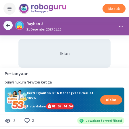
Masuk
Rayhan J
21 Desember 2023 01:15
Iklan
Pertanyaan
bunyi hukum Newton ketiga
Ikuti Tryout SNBT & Menangkan E-Wallet
100rb
Klaim
Habis dalam
01
:
05
:
44
:
54
2
3
Jawaban terverifikasi