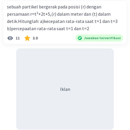
sebuah partikel bergerak pada posisi (r) dengan
persamaan r=t²+2t+5,(r) dalam meter dan (t) dalam
detik.Hitunglah: a)kecepatan rata-rata saat t=1 dan t=3
b)percepaatan rata-rata saat t=1 dan t=2
11
3.0
Jawaban terverifikasi
Iklan