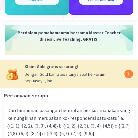
Kesimpulan:
Tidak semua operasi yang bersifat komutatif pasti
bersifat asosiatif. Jadi, pernyataan "segala sesuatu
yang bersifat komutatif pasti bersifat asosiatif" adalah
salah. Semoga penjelasan ini membantu Anda 🙂
Perdalam pemahamanmu bersama Master Teacher
di sesi Live Teaching, GRATIS!
·
0.0
(
0
)
Balas
Beri Rating
Klaim Gold gratis sekarang!
Dengan Gold kamu bisa tanya soal ke Forum
sepuasnya, lho.
Pertanyaan serupa
Iklan
Dari himpunan pasangan berurutan berikut.manakah yang
kemungkinan merupakan ko- respondensi satu-satu? a.
{(1, 1), (2, 2), (3, 3), (4,4)} b. {(1, 2), (2, 3), (3, 4). (4,5)} c. {(2,7).
(4,8). (6,9). (8,7)} d. {(3.4), (5,7). (7, 9). (9,6)}