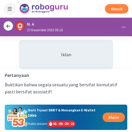
Masuk
N. A
27 Desember 2023 05:10
Iklan
Pertanyaan
Buktikan bahwa segala sesuatu yang bersifat komutatif
pasti bersifat asosiatif!
Ikuti Tryout SNBT & Menangkan E-Wallet
100rb
Klaim
Habis dalam
01
:
09
:
20
:
21