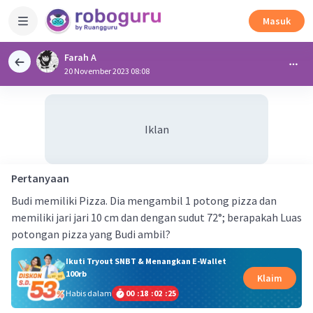
Masuk
Farah A
20 November 2023 08:08
Iklan
Pertanyaan
Budi memiliki Pizza. Dia mengambil 1 potong pizza dan
memiliki jari jari 10 cm dan dengan sudut 72°; berapakah Luas
potongan pizza yang Budi ambil?
Ikuti Tryout SNBT & Menangkan E-Wallet
100rb
Klaim
Habis dalam
00
:
18
:
02
:
25