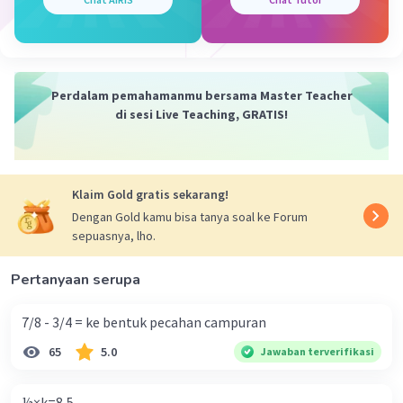
·
0.0
(
0
)
Balas
Beri Rating
Perdalam pemahamanmu bersama Master Teacher
di sesi Live Teaching, GRATIS!
Klaim Gold gratis sekarang!
Dengan Gold kamu bisa tanya soal ke Forum
sepuasnya, lho.
Pertanyaan serupa
7/8 - 3/4 = ke bentuk pecahan campuran
65
5.0
Jawaban terverifikasi
⅓×k=8,5