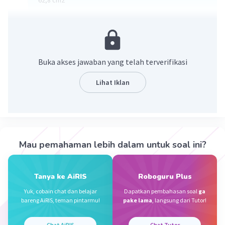
·
0.0
(
0
)
Balas
Beri Rating
Sumber W
Community
Level 72
Buka akses jawaban yang telah terverifikasi
20 November 2023 09:34
Jawaban terverifikasi
Lihat Iklan
2
Jawaban yang tepat adalah
62,8 cm
Iklan
Yuks simak pembahasannya ......
r = 10 cm
Mau pemahaman lebih dalam untuk soal ini?
𝞹 = 3,14
𝞪 = 72°
2
Tanya ke AiRIS
Roboguru Plus
Luas Juring = (𝞪/360°) x 𝞹r
2
= (72/360) x (3,14 x 10
)
Yuk, cobain chat dan belajar
Dapatkan pembahasan soal
ga
bareng AiRIS, teman pintarmu!
pake lama
, langsung dari Tutor!
= (1/5) x 314
2
= 62,8 cm
Chat AiRIS
Chat Tutor