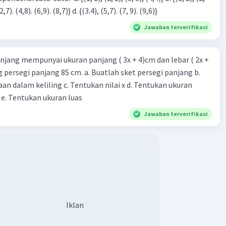
3), (3, 4). (4,5)} c. {(2,7). (4,8). (6,9). (8,7)} d. {(3.4), (5,7). (7, 9). (9,6)}
Jawaban terverifikasi
njang mempunyai ukuran panjang ( 3x + 4)cm dan lebar ( 2x +
ing persegi panjang 85 cm. a. Buatlah sket persegi panjang b.
n dalam keliling c. Tentukan nilai x d. Tentukan ukuran
 e. Tentukan ukuran luas
Jawaban terverifikasi
Iklan