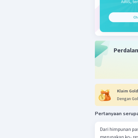
AiRIS, te
Beri R
Ch
Perdala
Klaim Gold
Dengan Gol
Pertanyaan serup
Dari himpunan pa
merupakan ko- respondensi satu-satu? a. {(1, 1), (2, 2), (3, 3), (4,4)} b. {(1, 2), (2,