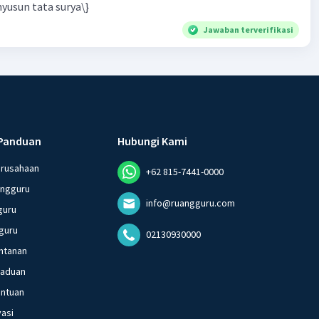
yusun tata surya\}
Jawaban terverifikasi
Panduan
Hubungi Kami
erusahaan
+62 815-7441-0000
angguru
info@ruangguru.com
guru
guru
02130930000
ntanan
gaduan
entuan
vasi