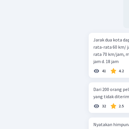
Jarak dua kota d
rata-rata 60 km/ 
rata 70 km/jam, maka waktu
jam d. 18 jam
41
4.2
Dari 200 orang pe
yang tidak diterima
32
2.5
Nyatakan himpuna