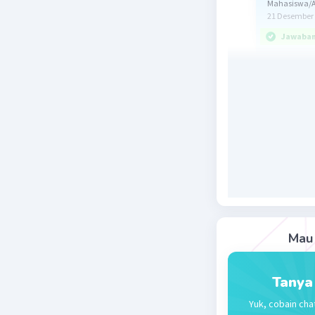
Mahasiswa/Al
21 Desember 
Jawaban 
Jawab: sep
Pembahas
Ingat!
Pengerjaa
1. Tanda 
2. Perkal
3. Penjum
Dengan me
13+4-20÷4
= 13+
Mau 
= 13+
= (13
= 1
Tanya
= 
Yuk, cobain cha
Jadi, jaw