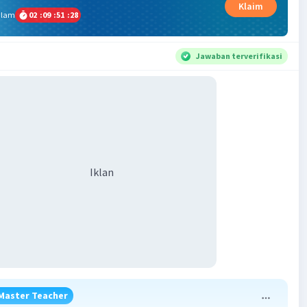
Klaim
alam
02
:
09
:
51
:
28
Jawaban terverifikasi
Iklan
Master Teacher