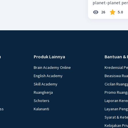
planet-planet pen
26
5.0
u
Produk Lainnya
Bantuan & 
Brain Academy Online
Kredensial P
English Academy
Beasiswa Ru
Skill Academy
Cicilan Ruang
Ruangkerja
Promo Ruang
Schoters
Laporan Kere
ess
Kalananti
Layanan Pen
Syarat & Ket
Kebijakan Pri