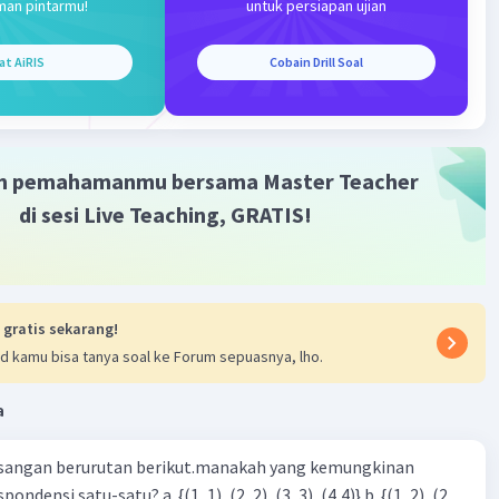
man pintarmu!
untuk persiapan ujian
·
0.0
(
0
)
Balas
ating
at AiRIS
Cobain Drill Soal
m pemahamanmu bersama Master Teacher
di sesi Live Teaching, GRATIS!
Iklan
 gratis sekarang!
d kamu bisa tanya soal ke Forum sepuasnya, lho.
a
sangan berurutan berikut.manakah yang kemungkinan