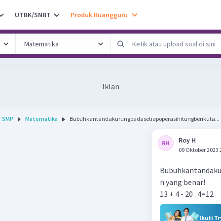
UTBK/SNBT
Produk Ruangguru
Iklan
SMP
Matematika
Bubuhkantandakurungpadasetiapoperasihitungberikuta...
Roy H
09 Oktober 2023 
Bubuhkantandaku
n yang benar!
13 + 4 - 20 : 4=12
Ikuti T