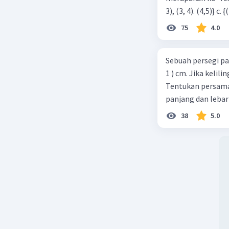
75
4.0
Sebuah persegi pa
1 ) cm. Jika kelil
Tentukan persamaa
panjang dan lebar
38
5.0