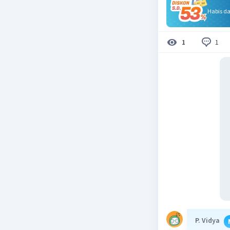
Habis d
1
1
P. Vidya