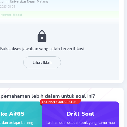
umni Universitas Negeri Malang
2023 08:04
terverifikasi
erti pada uraian berikut.
an:
Buka akses jawaban yang telah terverifikasi
n yang didahulukan pada operasi campuran adalah
kurung.
ian dan pembagian.
Lihat Iklan
lahan dan pengurangan.
nggunakan konsep di atas, diperoleh
 = 13+4+(-20)÷4
4+(-20÷4)
pemahaman lebih dalam untuk soal ini?
4+(-5)
LATIHAN SOAL GRATIS!
+4)-5
7-5
 ke AiRIS
Drill Soal
12
t dan belajar bareng
Latihan soal sesuai topik yang kamu mau
aban yang benar adalah seperti pada uraian di atas.