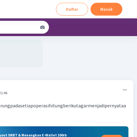
Daftar
Masuk
21:46
rungpadasetiapoperasihitungberikutagarmenjadipernyataa
ryout SNBT & Menangkan E-Wallet 100rb