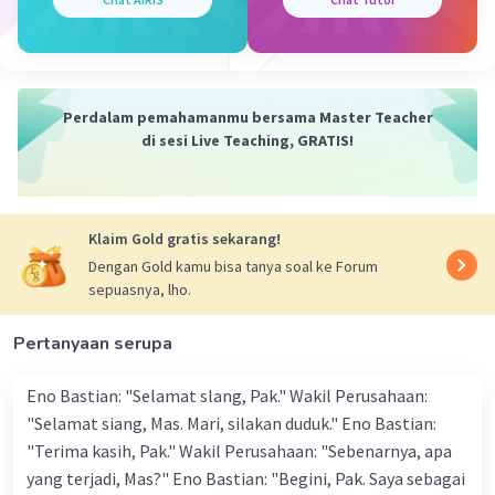
Manfaat kerja bakti lainnya adalah menumbuhkan sikap
kekeluargaan atau keakraban di antara
Perdalam pemahamanmu bersama Master Teacher
peserta.Aktivitas ini juga mengajarkan peserta untuk
di sesi Live Teaching, GRATIS!
mau bekerja sama dan membangun kepedulian akan
orang lain.
Klaim Gold gratis sekarang!
manfaat kerja bakti adalah:
Dengan Gold kamu bisa tanya soal ke Forum
sepuasnya, lho.
Menjaga kebersihan lingkungan:
-Meringankan pekerjaan yang dilakukan
-Menumbuhkan sikap kekeluargaan
Pertanyaan serupa
-Mengajarkan sikap bekerja sama dan membangun
kepedulian
Eno Bastian: "Selamat slang, Pak." Wakil Perusahaan:
"Selamat siang, Mas. Mari, silakan duduk." Eno Bastian:
"Terima kasih, Pak." Wakil Perusahaan: "Sebenarnya, apa
·
5.0
(
2
)
Balas
Beri Rating
yang terjadi, Mas?" Eno Bastian: "Begini, Pak. Saya sebagai