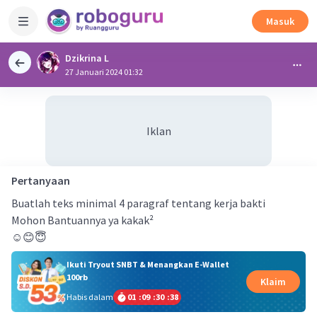
Masuk
Dzikrina L
27 Januari 2024 01:32
Iklan
Pertanyaan
Buatlah teks minimal 4 paragraf tentang kerja bakti
Mohon Bantuannya ya kakak²
☺️😊😇
Ikuti Tryout SNBT & Menangkan E-Wallet
100rb
Klaim
Habis dalam
01
:
09
:
30
:
37