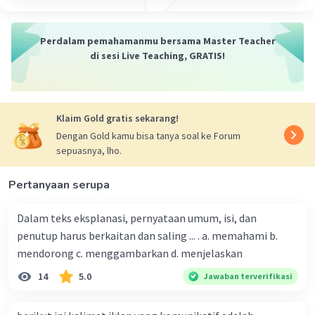
Contohnya adalah hormat kami.
Perdalam pemahamanmu bersama Master Teacher
·
0.0
(
0
)
Balas
Beri Rating
di sesi Live Teaching, GRATIS!
Klaim Gold gratis sekarang!
Dengan Gold kamu bisa tanya soal ke Forum
sepuasnya, lho.
Pertanyaan serupa
Dalam teks eksplanasi, pernyataan umum, isi, dan
penutup harus berkaitan dan saling ... . a. memahami b.
mendorong c. menggambarkan d. menjelaskan
14
5.0
Jawaban terverifikasi