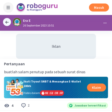
Masuk
Era E
26 September 2023 10:51
Iklan
Pertanyaan
buatlah salam penutup pada sebuah surat dinas
Ikuti Tryout SNBT & Menangkan E-Wallet
100rb
Klaim
Habis dalam
02
:
12
:
33
:
07
2
4
Jawaban terverifikasi