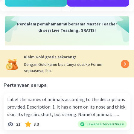
menjaga lingkungan. Ketika kita merawat
tanaman, kita belajar tentang siklus hidup alam,
tentang bagaimana segala sesuatu di alam ini
Perdalam pemahamanmu bersama Master Teacher
saling terhubung dan bergantung satu sama lain.
di sesi Live Teaching, GRATIS!
Selain itu, merawat tanaman juga dapat
memberikan manfaat langsung bagi kesehatan
dan kesejahteraan kita. Penelitian telah
menunjukkan bahwa berinteraksi dengan alam,
Klaim Gold gratis sekarang!
termasuk merawat tanaman, dapat mengurangi
Dengan Gold kamu bisa tanya soal ke Forum
stres, meningkatkan mood, dan bahkan
sepuasnya, lho.
meningkatkan konsentrasi dan produktivitas.
Oleh karena itu, saya menyerukan kepada kita
Pertanyaan serupa
semua untuk lebih peduli dan aktif dalam
merawat tanaman di sekolah kita. Mari kita
Label the names of animals according to the descriptions
mulai dengan hal-hal kecil, seperti tidak
provided. Description: 1. It has a horn on its nose and thick
membuang sampah sembarangan, tidak
skin. Its legs arc short, but strong. Name of animal: .......
merusak tanaman, dan membantu dalam
21
3.3
Jawaban terverifikasi
kegiatan penanaman dan pemeliharaan
tanaman di sekolah. Bagi mereka yang ingin