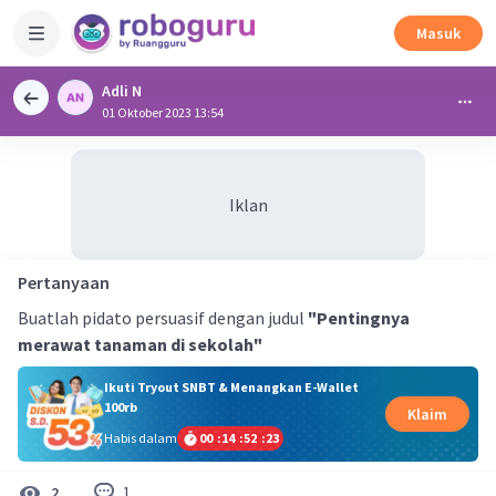
Masuk
Adli N
01 Oktober 2023 13:54
Iklan
Pertanyaan
Buatlah pidato persuasif dengan judul
"Pentingnya
merawat tanaman di sekolah"
Ikuti Tryout SNBT & Menangkan E-Wallet
100rb
Klaim
Habis dalam
00
:
14
:
52
:
23
1
2