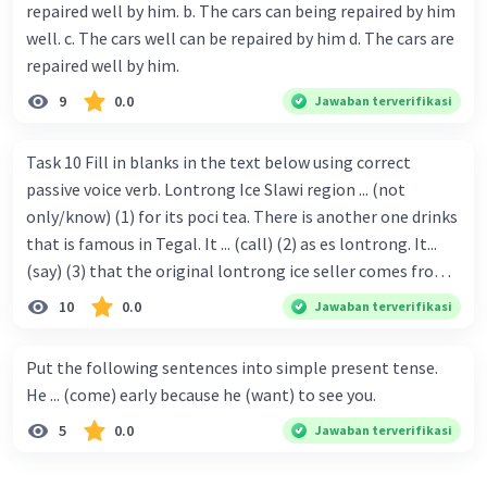
repaired well by him. b. The cars can being repaired by him
well. c. The cars well can be repaired by him d. The cars are
repaired well by him.
9
0.0
Jawaban terverifikasi
Iklan
Task 10 Fill in blanks in the text below using correct
passive voice verb. Lontrong Ice Slawi region ... (not
only/know) (1) for its poci tea. There is another one drinks
that is famous in Tegal. It ... (call) (2) as es lontrong. It...
(say) (3) that the original lontrong ice seller comes from
Slawi. Its taste is so delicious and refreshing. A glass of
10
0.0
Jawaban terverifikasi
lontrong ice that ... (add) (4) with shaved ice can relieve you
from a thirst. Before it ... (serve) (5), lontrong ice will ...
Put the following sentences into simple present tense.
(flush) (6) with coconut milk and pandan syrup. The reason
He ... (come) early because he (want) to see you.
behind Lontrong ice naming ... (base) (7) on the fact that
5
0.0
Jawaban terverifikasi
at the first time, ice lontrong ... (sell) (8) in the small alley
named Lontrong Alley. Lontrong Alley ... (located) (9) in