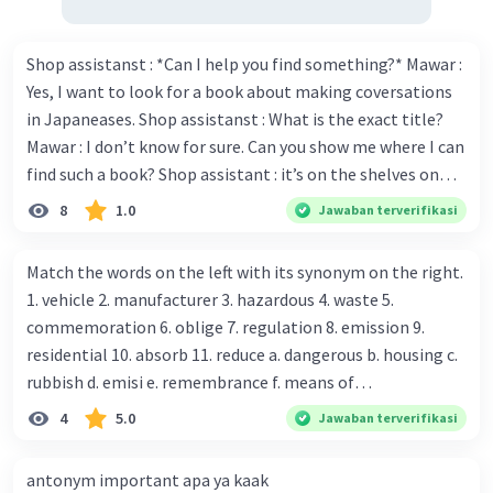
Contoh kalimat suggesting:
Shop assistanst : *Can I help you find something?* Mawar :
You should study harder.
Yes, I want to look for a book about making coversations
in Japaneases. Shop assistanst : What is the exact title?
You ought to eat more vegetables.
Mawar : I don’t know for sure. Can you show me where I can
find such a book? Shop assistant : it’s on the shelves on
You had better stop smoking.
the corner in the foreign language section. Mawar : O.K.,
8
1.0
Jawaban terverifikasi
Selain menggunakan rumus di atas, kalimat suggesting
thanks. Is there any discount for every purchase? Shop
juga dapat dibuat dengan menggunakan kata-kata
assistant : Yes,. This month we offer ten percent discounts
berikut:
Match the words on the left with its synonym on the right.
for all items. Mawar : Great. The, may I see the catalog?
1. vehicle 2. manufacturer 3. hazardous 4. waste 5.
Shop assistant : Sure. You can use this computer to check
Why don't we...
commemoration 6. oblige 7. regulation 8. emission 9.
our books. Mawar : Yes. Thanks you Shop assistant : *Is
residential 10. absorb 11. reduce a. dangerous b. housing c.
How about...
there anything else I can help, Miss?* Mawar : No, thanks.
rubbish d. emisi e. remembrance f. means of
Shop assistant : Alright. Happy shopping, Miss. 4. Pat
I suggest that...
transportation g. rule h. producer i. force j. suck up k.
4
5.0
Jawaban terverifikasi
attention to the sentences in bold. What do they axpress?
lessen Number 11
I think you should...
antonym important apa ya kaak