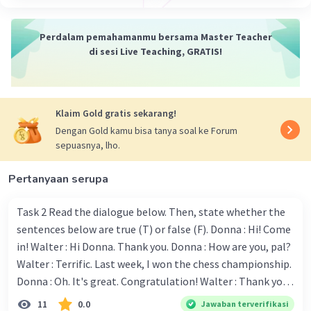
mempertimbangkan saran dari tim lain sebelum
membuat keputusan." (Suggesting considering
Perdalam pemahamanmu bersama Master Teacher
other opinions)
di sesi Live Teaching, GRATIS!
Rumus: "Saya pikir akan lebih baik jika kita" +
opsi yang diusulkan + "sebelum" + tindakan yang
akan diambil.
4. "Saya mendengar bahwa ada beberapa
Klaim Gold gratis sekarang!
alternatif yang lebih hemat biaya untuk proyek
Dengan Gold kamu bisa tanya soal ke Forum
ini." (Suggesting cost-effective alternatives)
sepuasnya, lho.
Rumus: "Saya mendengar bahwa ada beberapa" +
opsi yang diusulkan + "yang lebih" + kualitas
Pertanyaan serupa
yang diinginkan.
5. "Mungkin ada cara yang lebih efisien untuk
Task 2 Read the dialogue below. Then, state whether the
menyelesaikan tugas ini." (Suggesting a more
sentences below are true (T) or false (F). Donna : Hi! Come
efficient way)
in! Walter : Hi Donna. Thank you. Donna : How are you, pal?
Rumus: "Mungkin ada cara yang lebih" + kualitas
Walter : Terrific. Last week, I won the chess championship.
yang diinginkan + "untuk" + tugas yang
Donna : Oh. It's great. Congratulation! Walter : Thank you.
diberikan.
Next month I'll represent Indonesia in the World
11
0.0
Jawaban terverifikasi
Dalam menggunakan kalimat suggesting,