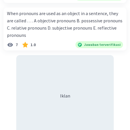
Championship. Donna : Really? I have no doubt on your
penting untuk menghindari kata-kata atau frasa
capability. You have shown talent ever since we were in the
yang terkesan menuntut atau memaksa, dan
When pronouns are used as an object in a sentence, they
elementary school. Walter: How about you? Still writing?
menggunakan bahasa yang sopan dan santun.
are called . . . . A objective pronouns B. possessive pronouns
Donna : Yes, I am working on my second novel. Walter : I
C. relative pronouns D. subjective pronouns E. reflective
think you've proven yourself as a good novelist. Donna :
·
0.0
(
0
)
Balas
Beri Rating
pronouns
Thank you for your compliment. Walter : I'm sure one day
7
1.0
Jawaban terverifikasi
your novel will be read by many people in the world. Donna
Muhammad K
Level 1
: You think so? Walter : Of course, I do. 5. She is finishing her
03 Oktober 2023 06:26
third novel. (.......)
Kalimat suggesting adalah kalimat yang digunakan untuk
memberikan saran atau masukan. Rumus kalimat
suggesting adalah sebagai berikut:
Iklan
S + should + V1
Iklan
S + ought to + V1
S + had better + V1
Keterangan:
S: subjek
V1: kata kerja dalam bentuk dasar