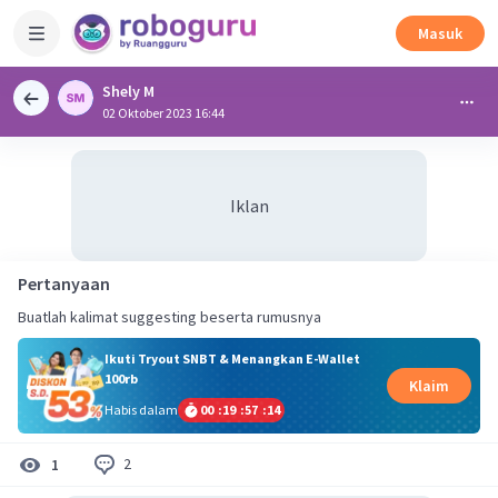
Masuk
Shely M
02 Oktober 2023 16:44
Iklan
Pertanyaan
Buatlah kalimat suggesting beserta rumusnya
Ikuti Tryout SNBT & Menangkan E-Wallet
100rb
Klaim
Habis dalam
00
:
19
:
57
:
13
2
1