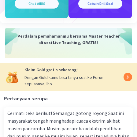
Cacing Tanah: Meningkatkan pergerakan
Chat AiRIS
Cobain Drill Soal
dan aerasi tanah, meningkatkan
dekomposisi bahan organik, dan
meningkatkan perkolasi air dalam tanah.
Serangga Tanah: Menghasilkan limbah
Perdalam pemahamanmu bersama Master Teacher
organik yang memperkaya tanah,
di sesi Live Teaching, GRATIS!
meningkatkan dekomposisi, dan
membantu dalam sirkulasi nutrisi.
Proses Nitrifikasi dan Penjelasannya:
Klaim Gold gratis sekarang!
Dengan Gold kamu bisa tanya soal ke Forum
Ammonifikasi:
sepuasnya, lho.
Mikroorganisme mengubah sisa-sisa
Pertanyaan serupa
organik dan limbah hewan menjadi
amonium (NH₄⁺) melalui proses
Cermati teks berikut! Semangat gotong royong Saat ini
dekomposisi.
masyarakat tengah menghadapi cuaca ekstrim akibat
Nitrifikasi:
musim pancaroba. Musim pancaroba adalah perallihan
dari musim panas ke musim hujan, seperti terjadinya hujan