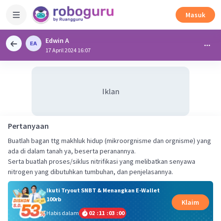
Masuk
Edwin A
17 April 2024 16:07
Iklan
Pertanyaan
Buatlah bagan ttg makhluk hidup (mikroorgnisme dan orgnisme) yang
ada di dalam tanah ya, beserta peranannya.
Serta buatlah proses/siklus nitrifikasi yang melibatkan senyawa
nitrogen yang dibutuhkan tumbuhan, dan penjelasannya.
Ikuti Tryout SNBT & Menangkan E-Wallet
100rb
Klaim
Habis dalam
02
:
11
:
02
:
59