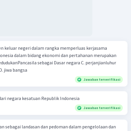
mberikan definisi tentang apa itu bela negara. Ini bisa
penjelasan bahwa bela negara adalah kewajiban setiap
gara untuk melindungi, mempertahankan, dan memajukan
wilayah, kedaulatan, dan keutuhan bangsa.
me dan Cinta Tanah Air
: Dalam konteks NKRI, siswa akan
tuk memahami pentingnya memiliki rasa cinta dan
en keluar negeri dalam rangka memperluas kerjasama
 terhadap tanah air Indonesia. Hal ini mencakup rasa
onesia dalam bidang ekonomi dan pertahanan merupakan
n memiliki identitas nasional yang kuat sebagai bagian
a negara Indonesia.
kanPancasila sebagai Dasar negara C. perjanjianluhur
ara dalam Kehidupan Sehari-hari
: Materi ini akan
. jiwa bangsa
arkan bagaimana bela negara tidak hanya terbatas pada
Jawaban terverifikasi
iliter, tetapi juga mencakup berbagai aspek kehidupan
ri. Siswa akan diajak untuk memahami bahwa bela negara
akukan melalui berbagai cara, seperti menjaga kebersihan
dari negara kesatuan Republik Indonesia
n, menghormati simbol-simbol negara, serta menghargai
Jawaban terverifikasi
an budaya dan suku bangsa.
n Wajib Militer dan Pertahanan Negara
: Bagian ini
memberikan pemahaman tentang kewajiban wajib militer
kan sebagai landasan dan pedoman dalam pengelolaan dan