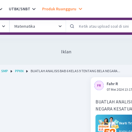
UTBK/SNBT
Produk Ruangguru
Iklan
SMP
PPKN
BUATLAH ANALISIS BAB 6 KELAS 9 TENTANG BELA NEGARA...
Fahr R
07 Mei 2024 13:1
BUATLAH ANALISI
NEGARA KESATUA
Ikuti T
Habis d