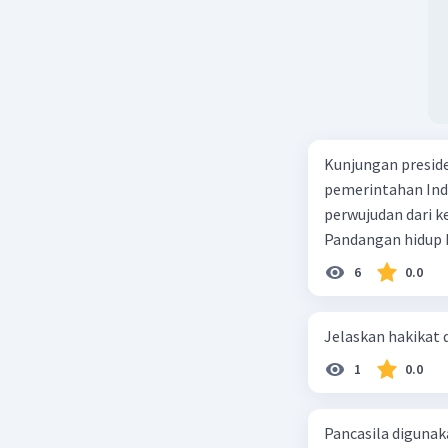
dengan me
mencakup 
warga ne
keutuhan 
Patriotis
diajak un
Kunjungan presid
kesetiaan
pemerintahan Ind
bangga da
dari warg
perwujudan dari kedudu
Bela Neg
Pandangan hidup D
menggamb
6
0.0
konteks m
sehari-ha
dapat dil
Jelaskan hakikat 
lingkunga
1
0.0
keberagam
Kewajiba
mungkin 
Pancasila diguna