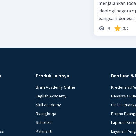
bagi warg
menjalankan roda p
Indonesia
ideologi negara c
akan diaj
bangsa Indonesia
kuat seba
4
3.0
Beri R
u
Produk Lainnya
Bantuan & 
Brain Academy Online
Kredensial P
English Academy
Beasiswa Ru
Skill Academy
Cicilan Ruang
Ruangkerja
Promo Ruang
Schoters
Laporan Kere
ess
Kalananti
Layanan Pen