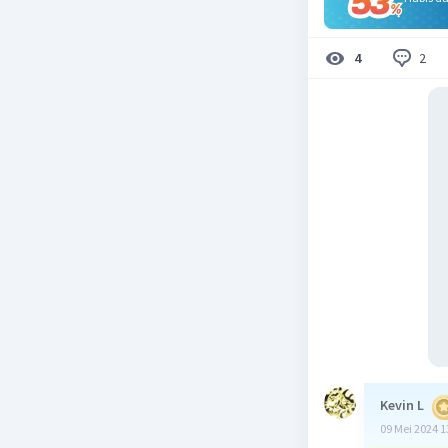
2
4
Kevin L
09 Mei 2024 1