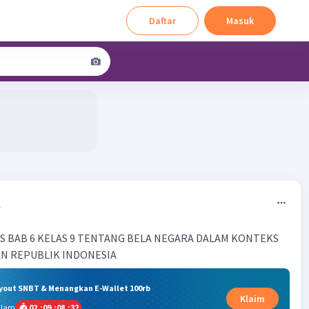
Daftar
Masuk
7
S BAB 6 KELAS 9 TENTANG BELA NEGARA DALAM KONTEKS
N REPUBLIK INDONESIA
ryout SNBT & Menangkan E-Wallet 100rb
Klaim
alam
02
:
09
:
08
:
31