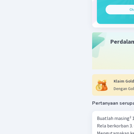
- Kesedia
Ch
4. Pentin
- Menjaga
suku, ras
- Mempert
Perdala
Indonesia
- Mencega
5. Peran 
- Memilik
Indonesia
Klaim Gold
- Menghar
Dengan Gol
sebagai w
- Berpart
Pertanyaan serup
budaya, e
- Siap se
Buatlah masing² 1 
Rela berkorban 3.
Secara ke
Mengutamakan kep