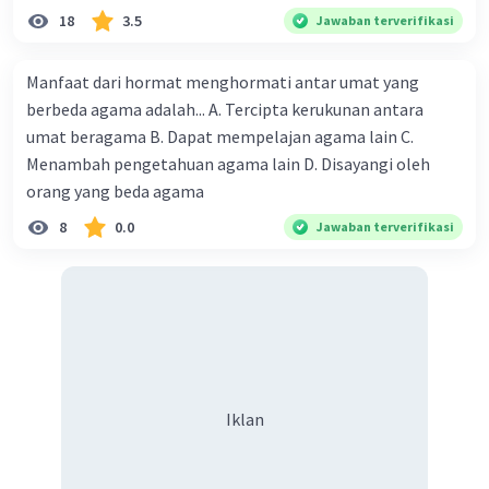
3 kedaulatan apa saja yg diterapkan di negara
18
3.5
Jawaban terverifikasi
Indonesia
4 kapan kedaulatan Indonesia di akui
Manfaat dari hormat menghormati antar umat yang
5 sebutkan isi dari teori kedaulatan rakyat
berbeda agama adalah... A. Tercipta kerukunan antara
berserta pelopor nya
umat beragama B. Dapat mempelajan agama lain C.
·
0.0
(
0
)
Balas
Beri Rating
Menambah pengetahuan agama lain D. Disayangi oleh
orang yang beda agama
8
0.0
Jawaban terverifikasi
Iklan