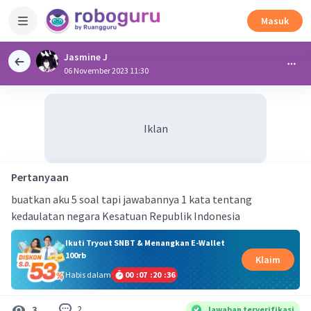
Masuk
Jasmine J
06 November 2023 11:30
Iklan
Pertanyaan
buatkan aku 5 soal tapi jawabannya 1 kata tentang
kedaulatan negara Kesatuan Republik Indonesia
Ikuti Tryout SNBT & Menangkan E-Wallet
100rb
Klaim
Habis dalam
00
:
07
:
20
:
35
2
3
Jawaban terverifikasi