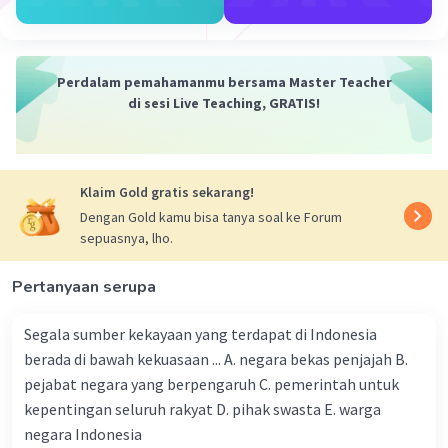
Jawaban: Presiden
Apa nama undang-undang dasar yang
Perdalam pemahamanmu bersama Master Teacher
digunakan sebagai landasan hukum tertinggi
di sesi Live Teaching, GRATIS!
di Indonesia?
Jawaban: UUD
Klaim Gold gratis sekarang!
Dengan Gold kamu bisa tanya soal ke Forum
·
0.0
(
0
)
Balas
Beri Rating
sepuasnya, lho.
Pertanyaan serupa
Daffa R
Level 22
07 November 2023 09:52
Segala sumber kekayaan yang terdapat di Indonesia
1 pasal berapa dan ayat berapa tentang
berada di bawah kekuasaan ... A. negara bekas penjajah B.
kedaulatan berada ditangan rakyat berdasarkan
pejabat negara yang berpengaruh C. pemerintah untuk
Iklan
UUD 45
kepentingan seluruh rakyat D. pihak swasta E. warga
2 teori teori apa saja tentang kedaulatan negara
negara Indonesia