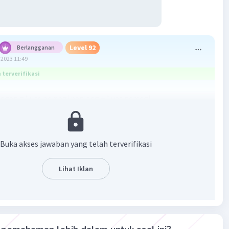
Level 92
Berlangganan
2023 11:49
terverifikasi
ngan = Luas persegi panjang + Luas persegi
enghitung luasnya, identifikasi dulu mana yang termasuk
anjang dan persegi. Bisa terlihat bahwa ukuran persegi
40 x 16 cm, sisi persegi = 8 cm
Buka akses jawaban yang telah terverifikasi
egi panjang = panjang x lebar
Lihat Iklan
i = sisi x sisi