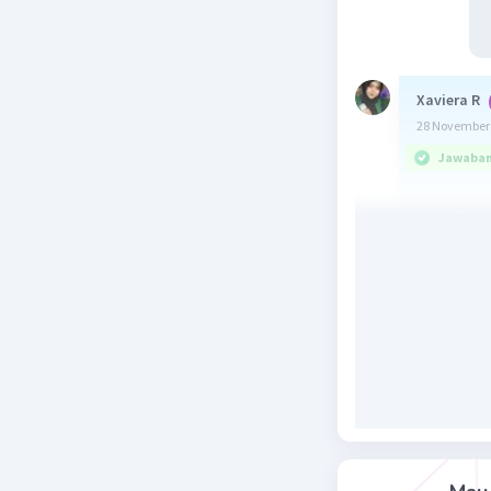
Xaviera R
28 November 
Jawaban 
Luas gabu
Sebelum m
persegi p
panjang = 
Luas pers
= 40 x 16
2
= 640 cm
Luas perseg
= 8 x 8