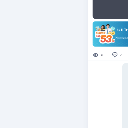
Ikuti T
Habis d
2
8