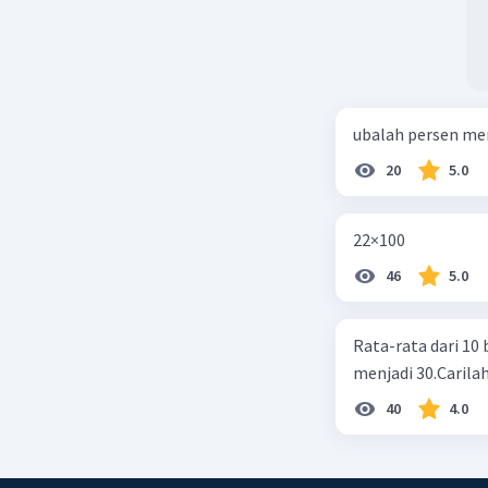
ubalah persen me
20
5.0
22×100
46
5.0
Rata-rata dari 10 
menjadi 30.Carilah
40
4.0