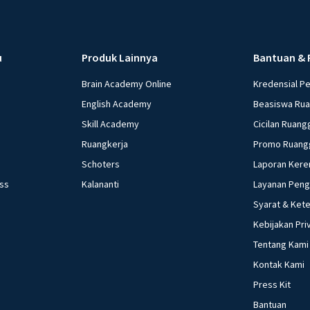
u
Produk Lainnya
Bantuan & 
Brain Academy Online
Kredensial P
English Academy
Beasiswa Ru
Skill Academy
Cicilan Ruang
Ruangkerja
Promo Ruang
Schoters
Laporan Kere
ess
Kalananti
Layanan Pen
Syarat & Ket
Kebijakan Pri
Tentang Kami
Kontak Kami
Press Kit
Bantuan