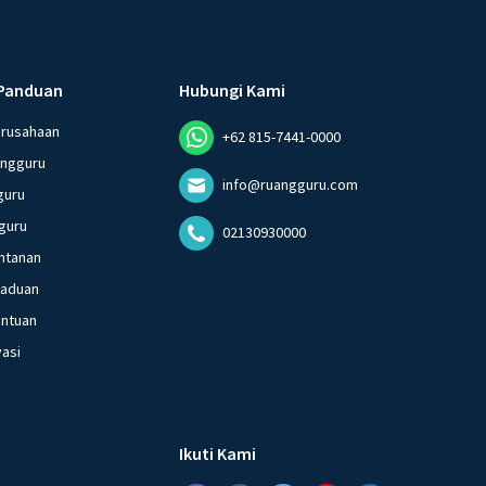
Panduan
Hubungi Kami
erusahaan
+62 815-7441-0000
angguru
info@ruangguru.com
guru
guru
02130930000
ntanan
gaduan
entuan
vasi
Ikuti Kami