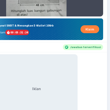
ryout SNBT & Menangkan E-Wallet 100rb
Klaim
alam
00
:
05
:
31
:
23
Jawaban terverifikasi
Iklan