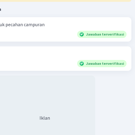
a
2
= 704 cm
ntuk pecahan campuran
2
s gabungan bangun tersebut adalah 704 cm
Jawaban terverifikasi
·
5.0
(
1
)
Balas
ating
Jawaban terverifikasi
Iklan