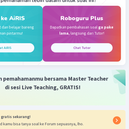
pemahaman lebih dalam untuk soal ini?
ngan = luas persegi panjang + luas persegi
 ke AiRIS
Roboguru Plus
t dan belajar bareng
Dapatkan pembahasan soal
ga pake
man pintarmu!
lama
, langsung dari Tutor!
·
0.0
(
0
)
Balas
ating
at AiRIS
Chat Tutor
Level 67
2023 12:02
m pemahamanmu bersama Master Teacher
terverifikasi
di sesi Live Teaching, GRATIS!
egi panjang :
Iklan
 gratis sekarang!
gi :
d kamu bisa tanya soal ke Forum sepuasnya, lho.