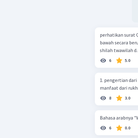
perhatikan surat 
bawah secara berurutan? a.
shilah twawilah d.
6
5.0
1. pengertian dari
manfaat dari rukh
8
3.0
Bahasa arabnya "W
6
0.0