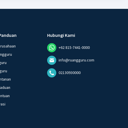
Panduan
Hubungi Kami
erusahaan
+62 815-7441-0000
angguru
info@ruangguru.com
guru
guru
02130930000
ntanan
gaduan
entuan
vasi