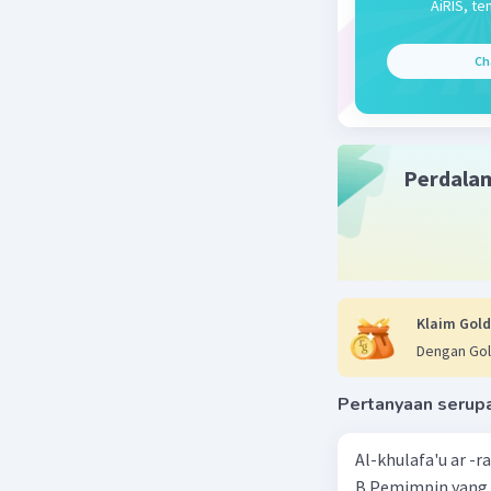
AiRIS, te
Beri R
Ch
Perdala
Klaim Gold
Dengan Gol
Pertanyaan serup
Al-khulafa'u ar -
B.Pemimpin yang 