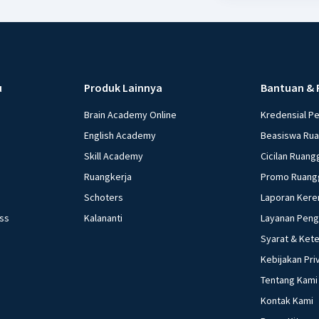
u
Produk Lainnya
Bantuan & 
Brain Academy Online
Kredensial P
English Academy
Beasiswa Ru
Skill Academy
Cicilan Ruang
Ruangkerja
Promo Ruang
Schoters
Laporan Kere
ess
Kalananti
Layanan Pen
Syarat & Ket
Kebijakan Pri
Tentang Kami
Kontak Kami