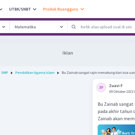
UTBK/SNBT
Produk Ruangguru
Iklan
SMP
Pendidikan Agama Islam
Bu Zainab sangat rajin menabung dari sisa uang
Zuavi F
09 Oktober 2023 
Bu Zainab sangat 
pada akhir tahun 
Zainab akan memb
Ikuti T