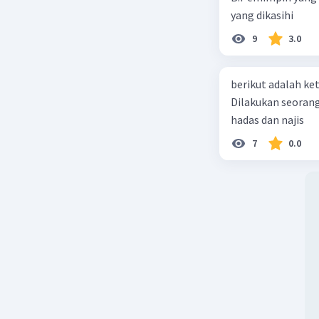
yang dikasihi
9
3.0
berikut adalah ket
Dilakukan seorang 
hadas dan najis
7
0.0