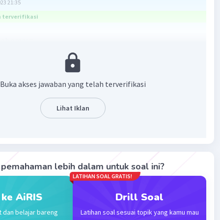
023 21:35
terverifikasi
sab emas=
,5%
100= 1,5×25=3,75gram
ang harus dikeluarkan adalah 3,75 gram emas
Buka akses jawaban yang telah terverifikasi
·
5.0
(
1
)
Balas
ating
Lihat Iklan
evel 2
023 12:08
terverifikasi
pemahaman lebih dalam untuk soal ini?
sab emas = 150 × 2,5%
LATIHAN SOAL GRATIS!
Iklan
025
 ke AiRIS
Drill Soal
kat yang harus dikeluarkan Bu Zainab adalah 3,75gr emas
t dan belajar bareng
Latihan soal sesuai topik yang kamu mau