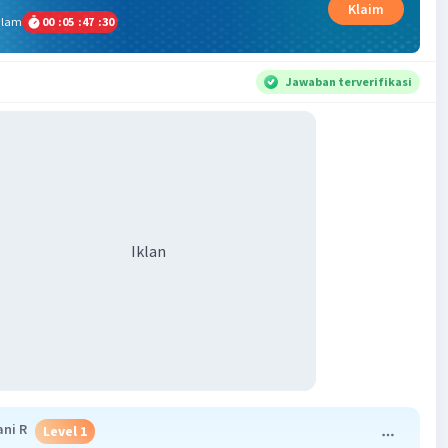
Klaim
alam
00
:
05
:
47
:
29
Jawaban terverifikasi
Iklan
ani R
Level 1