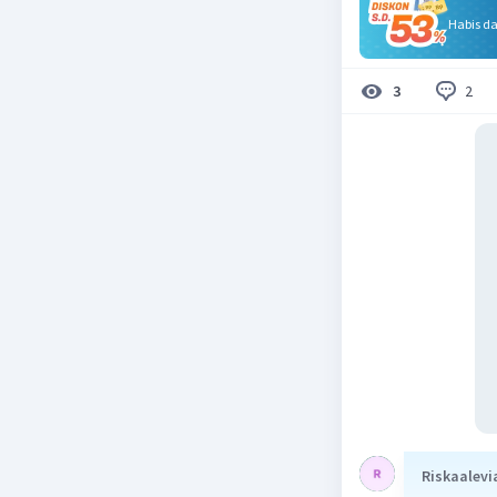
Habis d
2
3
Riskaalevi