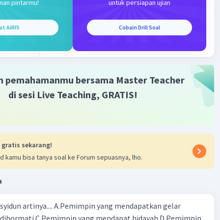
man pintarmu!
untuk persiapan ujian
·
0.0
(
0
)
Balas
ating
at AiRIS
Cobain Drill Soal
m pemahamanmu bersama Master Teacher
di sesi Live Teaching, GRATIS!
 gratis sekarang!
d kamu bisa tanya soal ke Forum sepuasnya, lho.
a
rasyidun artinya.... A.Pemimpin yang mendapatkan gelar
dihormati C.Pemimpin yang mendapat hidayah D.Pemimpin