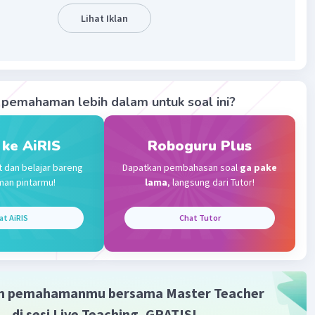
Lihat Iklan
 = 180° - Sudut BAD
 nilai yang diketahui:
= 180° - 42° = 138°
pemahaman lebih dalam untuk soal ini?
 besar sudut ABC adalah 138°. Oleh karena itu, jawaban
 ke AiRIS
Roboguru Plus
r adalah D. 138°.
t dan belajar bareng
Dapatkan pembahasan soal
ga pake
man pintarmu!
lama
, langsung dari Tutor!
·
5.0
(
1
)
Balas
ating
at AiRIS
Chat Tutor
Level 6
7:58
terverifikasi
m pemahamanmu bersama Master Teacher
Iklan
di sesi Live Teaching, GRATIS!