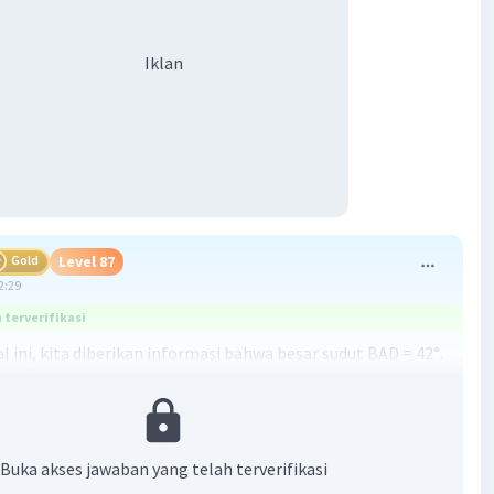
Iklan
Gold
Level 87
2:29
terverifikasi
l ini, kita diberikan informasi bahwa besar sudut BAD = 42°.
 dan sudut BAD berada pada garis lurus sehingga jumlah
ut tersebut adalah 180°.
uk mencari besar sudut ABC, kita dapat menggunakan
Buka akses jawaban yang telah terverifikasi