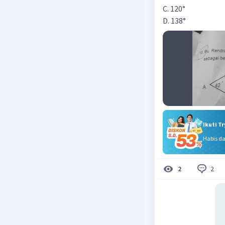
C. 120°
D. 138°
Ikuti T
Habis d
2
2