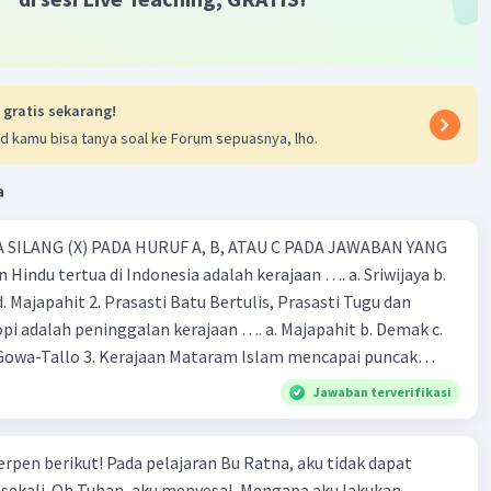
 42 derajat
udut ABC
° - BAD
- 42°
 gratis sekarang!
(D)
d kamu bisa tanya soal ke Forum sepuasnya, lho.
 - (BAD X 2)
a
- 82
(D)
 SILANG (X) PADA HURUF A, B, ATAU C PADA JAWABAN YANG
h maaf kalo salah :)...
 Hindu tertua di Indonesia adalah kerajaan …. a. Sriwijaya b.
 d. Majapahit 2. Prasasti Batu Bertulis, Prasasti Tugu dan
·
0.0
(
0
)
Balas
ating
pi adalah peninggalan kerajaan …. a. Majapahit b. Demak c.
Gowa-Tallo 3. Kerajaan Mataram Islam mencapai puncak
a pemerintahan …. a. Hayam Wuruk b. Sultan Agung c. Sultan
Jawaban terverifikasi
. Sultan Hasanudin 4. Kerajaan Islam pertama di Indonesia
b. Demak c. Gowa-Tallo d. Samudra Pasai 5. Berikut adalah
erpen berikut! Pada pelajaran Bu Ratna, aku tidak dapat
aan Islam, kecuali … a. Masjid Demak b. Menara Kudus c. Candi
sekali. Oh Tuhan, aku menyesal. Mengapa aku lakukan