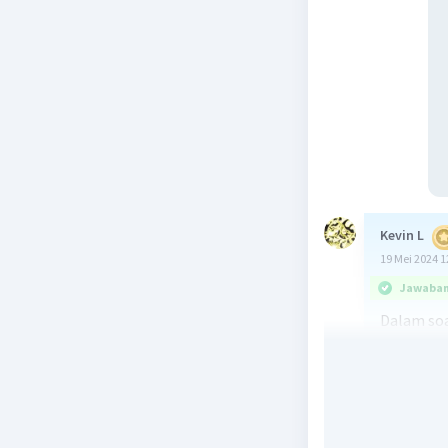
Kevin L
19 Mei 2024 1
Jawaban 
Dalam soa
Sudut ABC
kedua sud
Jadi, unt
rumus: