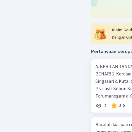
Dik: BAD =
Dit : B. s
Jwb:
ABC = 180
= 180° 
Klaim Gold
= 138° 
Dengan Gol
ATAU
ABC = 180°
Pertanyaan serup
= 180° 
= 138° 
A. BERILAH TANDA
Terimakasi
BENAR! 1. Kerajaan
Singasari c. Kutai
Beri R
Prasasti Kebon Ko
Tarumanegara d. 
kejayaan pada mas
2
5.0
Ageng Tirtayasa d
adalah …. a. Aceh 
Bacalah kutipan c
peninggalan keraj
konsentrasi sama 