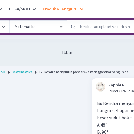
UTBK/SNBT
Produk Ruangguru
Iklan
SD
Matematika
Bu Rendra menyuruh para siswa menggambar bangun da...
Sophie R
19 Mei 2024 12:0
Bu Rendra menyu
bangunsebagai be
besar sudut bak = 
A.48°
B. 90°