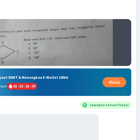
ryout SNBT & Menangkan E-Wallet 100rb
Klaim
alam
02
:
13
:
15
:
06
Jawaban terverifikasi