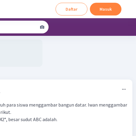
Daftar
Masuk
4
ruh para siswa menggambar bangun datar. Iwan menggambar
rikut.
42°, besar sudut ABC adalah.