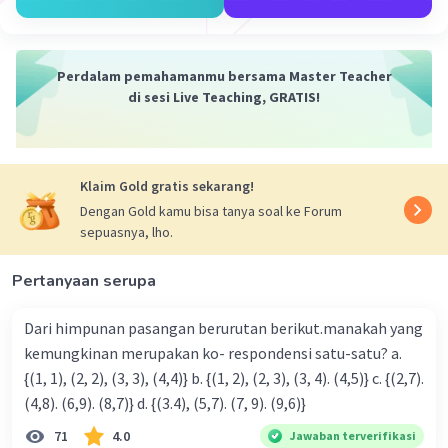
2,5% = (Tara/24) x 100%
0,025 = Tara/24
Tara = 0,6 kg.
Perdalam pemahamanmu bersama Master Teacher
di sesi Live Teaching, GRATIS!
Sehingga untuk dua dus barang nilai taranya
adalah:
Tara dua dus barang = 0,6 x 2 = 1,2 kg.
Klaim Gold gratis sekarang!
Sehingga, neto dua barang tersebut adalah:
Dengan Gold kamu bisa tanya soal ke Forum
sepuasnya, lho.
Bruto = Neto + Tara
Neto = Bruto - Tara
Pertanyaan serupa
Neto = 48 - 1,2
Neto = 46,8 kg.
Dari himpunan pasangan berurutan berikut.manakah yang
kemungkinan merupakan ko- respondensi satu-satu? a.
Jadi, neto dua barang tersebut adalah 46,8 kg.
{(1, 1), (2, 2), (3, 3), (4,4)} b. {(1, 2), (2, 3), (3, 4). (4,5)} c. {(2,7).
(4,8). (6,9). (8,7)} d. {(3.4), (5,7). (7, 9). (9,6)}
·
0.0
(
0
)
Balas
Beri Rating
71
4.0
Jawaban terverifikasi