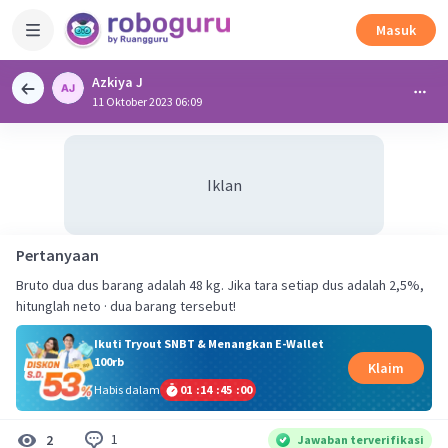
Masuk
Azkiya J
11 Oktober 2023 06:09
Iklan
Pertanyaan
Bruto dua dus barang adalah 48 kg. Jika tara setiap dus adalah 2,5%,
hitunglah neto · dua barang tersebut!
Ikuti Tryout SNBT & Menangkan E-Wallet
100rb
Klaim
Habis dalam
01
:
14
:
45
:
00
1
2
Jawaban terverifikasi