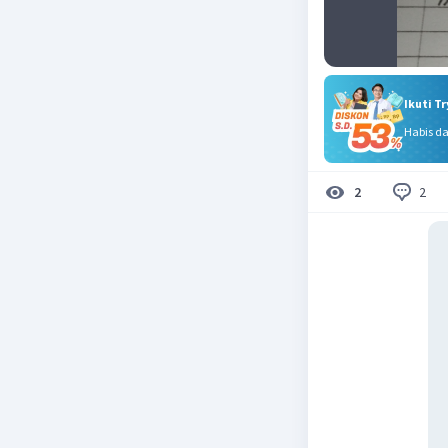
Ikuti T
Habis d
2
2