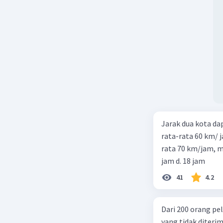
Jarak dua kota d
rata-rata 60 km/ 
rata 70 km/jam, maka waktu
jam d. 18 jam
41
4.2
Dari 200 orang pe
yang tidak diterima