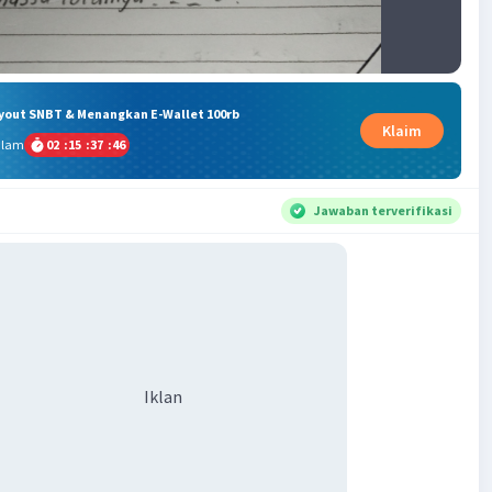
ryout SNBT & Menangkan E-Wallet 100rb
Klaim
alam
02
:
15
:
37
:
46
Jawaban terverifikasi
Iklan