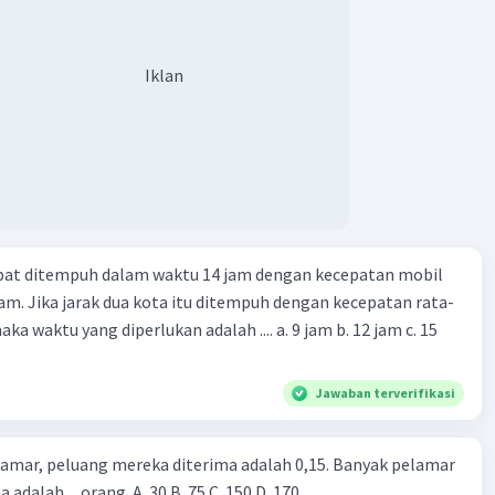
Iklan
apat ditempuh dalam waktu 14 jam dengan kecepatan mobil
jam. Jika jarak dua kota itu ditempuh dengan kecepatan rata-
 yang diperlukan adalah .... a. 9 jam b. 12 jam c. 15
Jawaban terverifikasi
lamar, peluang mereka diterima adalah 0,15. Banyak pelamar
 adalah ... orang. A. 30 B. 75 C. 150 D. 170