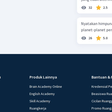
32
2.5
Nyatakan himpuna
planet-planet pen
26
5.0
u
Produk Lainnya
Bantuan & 
Brain Academy Online
Kredensial P
English Academy
Beasiswa Ru
Skill Academy
Cicilan Ruang
Ruangkerja
Promo Ruang