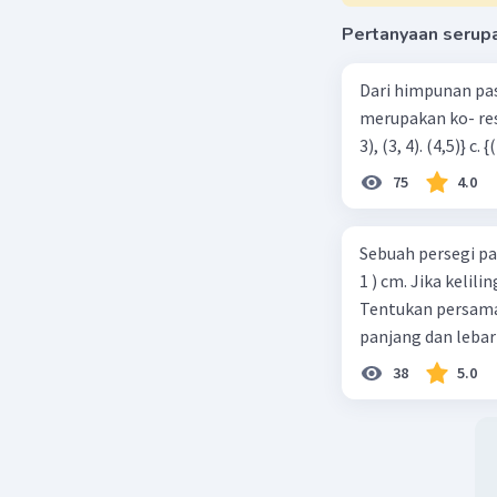
Pertanyaan serup
Dari himpunan pa
merupakan ko- respondensi satu-satu? a. {(1, 1), (2, 2), (3, 3), (4,4)} b. {(1, 2), (2,
75
4.0
Sebuah persegi pa
1 ) cm. Jika kelil
Tentukan persamaa
panjang dan lebar
38
5.0