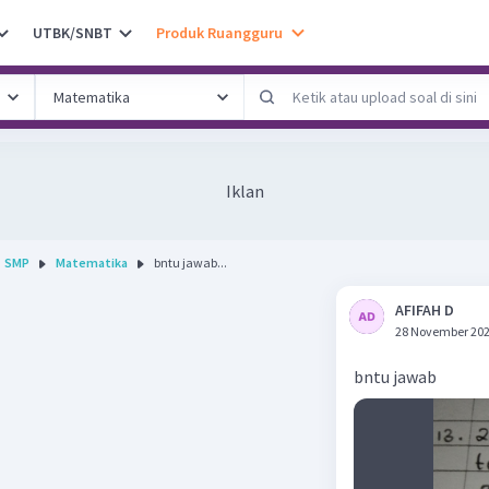
UTBK/SNBT
Produk Ruangguru
Iklan
SMP
Matematika
bntu jawab...
AFIFAH D
28 November 202
bntu jawab