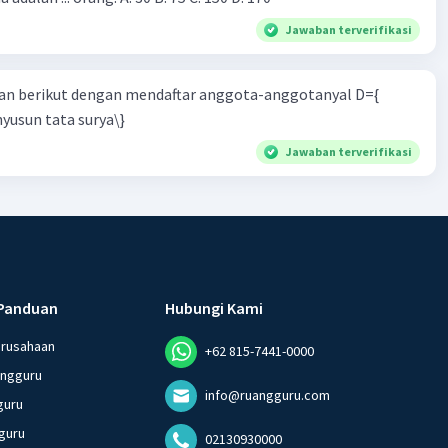
Jawaban terverifikasi
n berikut dengan mendaftar anggota-anggotanyal D={
yusun tata surya\}
Jawaban terverifikasi
Panduan
Hubungi Kami
erusahaan
+62 815-7441-0000
angguru
info@ruangguru.com
guru
guru
02130930000