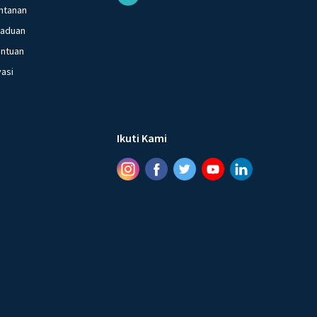
ntanan
gaduan
entuan
vasi
Ikuti Kami