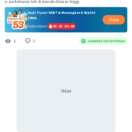
e. perkebunan teh di daerah dataran tinggi
Ikuti Tryout SNBT & Menangkan E-Wallet
100rb
Klaim
Habis dalam
01
:
01
:
54
:
04
2
1
Jawaban terverifikasi
Iklan