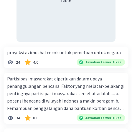
Iklan
proyeksi azimuthal cocok untuk pemetaan untuk negara
24
4.0
Jawaban terverifikasi
Partisipasi masyarakat diperlukan dalam upaya
penanggulangan bencana. Faktor yang melatar-belakangi
pentingnya partisipasi masyarakat tersebut adalah .... a.
potensi bencana di wilayah Indonesia makin beragam b.
kemampuan penggalangan dana bantuan korban bencana
makin tinggi c. pemahaman pendidikan kebencanaan
34
0.0
Jawaban terverifikasi
kepada masyarakat masih rendah d. masyarakat
merupakan pihak yang langsung berhadapan dengan