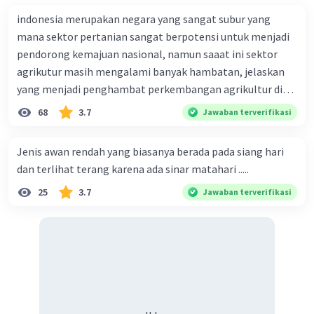
indonesia merupakan negara yang sangat subur yang
mana sektor pertanian sangat berpotensi untuk menjadi
pendorong kemajuan nasional, namun saaat ini sektor
agrikutur masih mengalami banyak hambatan, jelaskan
yang menjadi penghambat perkembangan agrikultur di
indonesia
68
3.7
Jawaban terverifikasi
Jenis awan rendah yang biasanya berada pada siang hari
dan terlihat terang karena ada sinar matahari .....
25
3.7
Jawaban terverifikasi