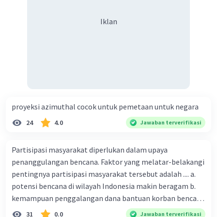
Iklan
proyeksi azimuthal cocok untuk pemetaan untuk negara
24
4.0
Jawaban terverifikasi
Partisipasi masyarakat diperlukan dalam upaya
penanggulangan bencana. Faktor yang melatar-belakangi
pentingnya partisipasi masyarakat tersebut adalah .... a.
potensi bencana di wilayah Indonesia makin beragam b.
kemampuan penggalangan dana bantuan korban bencana
makin tinggi c. pemahaman pendidikan kebencanaan
31
0.0
Jawaban terverifikasi