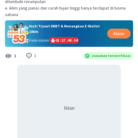
ditumbuhi rerumputan
e. iklim yang panas dan curah hujan tinggi hanya terdapat di bioma
sabana
Ikuti Tryout SNBT & Menangkan E-Wallet
100rb
Klaim
Habis dalam
01
:
17
:
48
:
54
1
1
Jawaban terverifikasi
Iklan