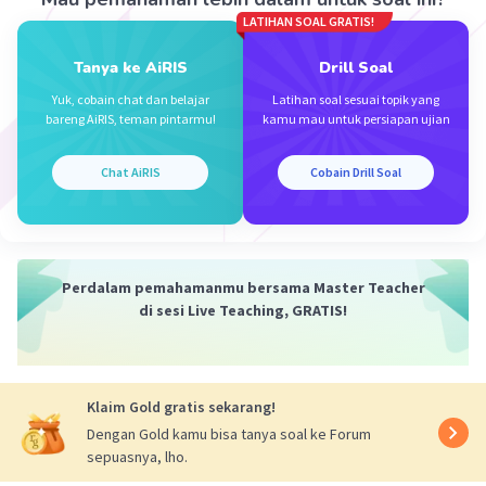
rerumputan dan diselingi beberapa pepohonan.
LATIHAN SOAL GRATIS!
Karakteristik vegetasi di sabana dipengaruhi
iklim panas dan curah hujan rendah. Pernyataan
Tanya ke AiRIS
Drill Soal
tersebut mengindikasikan kondisi iklim panas
Yuk, cobain chat dan belajar
Latihan soal sesuai topik yang
dan curah hujan rendah sesuai untuk rerumputan.
bareng AiRIS, teman pintarmu!
kamu mau untuk persiapan ujian
Oleh karena itu, jawaban yang tepat adalah a.
Chat AiRIS
Cobain Drill Soal
kondisi iklim panas dan curah hujan rendah
sesuai untuk rerumputan
·
0.0
(
0
)
Balas
Beri Rating
Perdalam pemahamanmu bersama Master Teacher
di sesi Live Teaching, GRATIS!
Klaim Gold gratis sekarang!
Dengan Gold kamu bisa tanya soal ke Forum
Iklan
sepuasnya, lho.