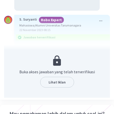
S. Suryanti
Robo Expert
Mahasiswa/Alumni Universitas Tarumanagara
22 November 2023 08:15
Jawaban terverifikasi
Jawaban soal di atas adalah a. kondisi iklim
panas dan curah hujan rendah sesuai untuk
rerumputan
Buka akses jawaban yang telah terverifikasi
Cermati pembahasan berikut!
Sabana adalah padang rumput yang dipenuhi
Lihat Iklan
oleh semak atau perdu dan diselingi oleh
beberapa jenis pohon yang tumbuh menyebar,
seperti palem dan akasia. Sistem biotik ini
biasanya terbentuk di antara daerah tropis dan
subtropis. Bioma sabana ditumbuhi oleh
Mau pemahaman lebih dalam untuk soal ini?