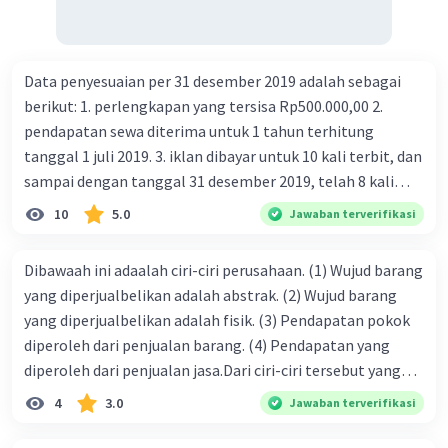
Data penyesuaian per 31 desember 2019 adalah sebagai
berikut: 1. perlengkapan yang tersisa Rp500.000,00 2.
pendapatan sewa diterima untuk 1 tahun terhitung
tanggal 1 juli 2019. 3. iklan dibayar untuk 10 kali terbit, dan
sampai dengan tanggal 31 desember 2019, telah 8 kali
terbit. 4. gaji terutang untuk periode berjalan sebesar
10
5.0
Jawaban terverifikasi
Rp800.000,00 dari data di atas, pencatatan jurnal pembalik
yang benar adalah ....
Dibawaah ini adaalah ciri-ciri perusahaan. (1) Wujud barang
yang diperjualbelikan adalah abstrak. (2) Wujud barang
yang diperjualbelikan adalah fisik. (3) Pendapatan pokok
diperoleh dari penjualan barang. (4) Pendapatan yang
diperoleh dari penjualan jasa.Dari ciri-ciri tersebut yang
merupakan ciri dari perusahaan dagang ditunjukan pada
4
3.0
Jawaban terverifikasi
nomor…. a. 1 dan 3 b. 3 dan 4 c. 2 dan 3 d. 1 dan 2 e. 2 dan 4