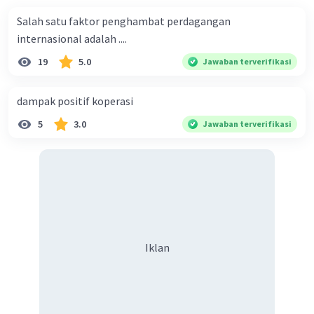
menjadi Rp645 miliar.
Salah satu faktor penghambat perdagangan
Pendapatan masyarakat meningkat sebesar
internasional adalah ....
Rp20 miliar karena X - M > 0. Dalam contoh ini, X -
19
5.0
Jawaban terverifikasi
M = 645 - 625 = 20.
dampak positif koperasi
·
5.0
(
1
)
Balas
Beri Rating
5
3.0
Jawaban terverifikasi
Iklan
Iklan