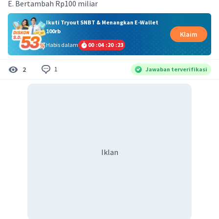
E. Bertambah Rp100 miliar
Ikuti Tryout SNBT & Menangkan E-Wallet
100rb
Klaim
Habis dalam
00
:
04
:
20
:
22
1
2
Jawaban terverifikasi
Iklan