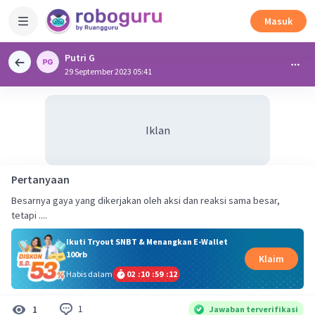
Masuk
Putri G
29 September 2023 05:41
Iklan
Pertanyaan
Besarnya gaya yang dikerjakan oleh aksi dan reaksi sama besar,
tetapi ....
Ikuti Tryout SNBT & Menangkan E-Wallet
100rb
Klaim
Habis dalam
02
:
10
:
59
:
12
1
1
Jawaban terverifikasi