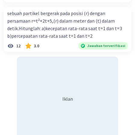
sebuah partikel bergerak pada posisi (r) dengan
persamaan r=t²+2t+5,(r) dalam meter dan (t) dalam
detik.Hitunglah: a)kecepatan rata-rata saat t=1 dan t=3
b)percepaatan rata-rata saat t=1 dan t=2
12
3.0
Jawaban terverifikasi
Iklan