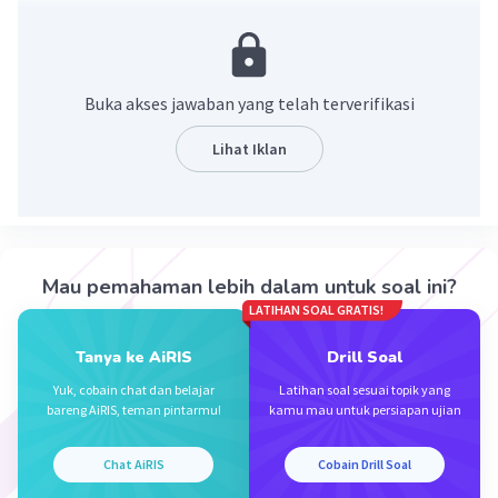
karena syarat dari Hukum III Newton adalah besar gaya
sama, arahnya berlawanan, dan bekerja pada benda
yang berbeda.
Buka akses jawaban yang telah terverifikasi
·
0.0
(
0
)
Balas
Beri Rating
Lihat Iklan
Mau pemahaman lebih dalam untuk soal ini?
Iklan
LATIHAN SOAL GRATIS!
Tanya ke AiRIS
Drill Soal
Yuk, cobain chat dan belajar
Latihan soal sesuai topik yang
bareng AiRIS, teman pintarmu!
kamu mau untuk persiapan ujian
Chat AiRIS
Cobain Drill Soal