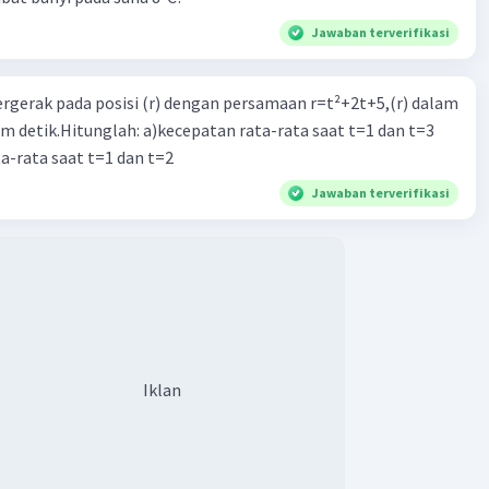
Jawaban terverifikasi
ergerak pada posisi (r) dengan persamaan r=t²+2t+5,(r) dalam
am detik.Hitunglah: a)kecepatan rata-rata saat t=1 dan t=3
a-rata saat t=1 dan t=2
Jawaban terverifikasi
Iklan