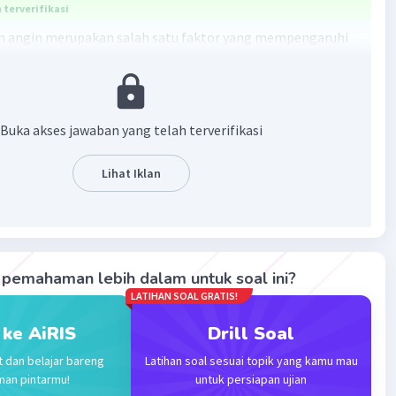
terverifikasi
n angin merupakan salah satu faktor yang mempengaruhi
rgi yang dihasilkan oleh sebuah turbin angin.
·
0.0
(
0
)
Balas
ating
Buka akses jawaban yang telah terverifikasi
Lihat Iklan
Iklan
pemahaman lebih dalam untuk soal ini?
LATIHAN SOAL GRATIS!
 ke AiRIS
Drill Soal
t dan belajar bareng
Latihan soal sesuai topik yang kamu mau
man pintarmu!
untuk persiapan ujian