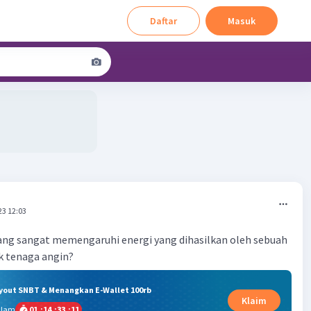
Daftar
Masuk
23 12:03
ang sangat memengaruhi energi yang dihasilkan oleh sebuah
k tenaga angin?
ryout SNBT & Menangkan E-Wallet 100rb
Klaim
alam
01
:
14
:
33
:
11