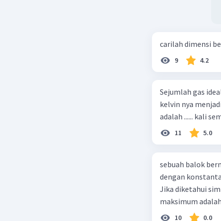
carilah dimensi b
9
4.2
Sejumlah gas idea
kelvin nya menjad
11
5.0
sebuah balok ber
dengan konstanta 
Jika diketahui s
maksimum adalah
10
0.0