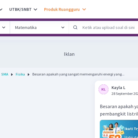
UTBK/SNBT
Produk Ruangguru
Iklan
SMA
Fisika
Besaran apakah yang sangat memengaruhi energi yang...
Kayla L
28 September 20
Besaran apakah y
pembangkit listri
Ikuti T
Habis d