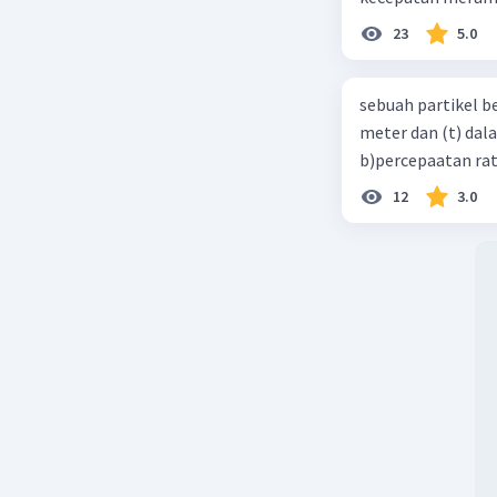
23
5.0
sebuah partikel b
meter dan (t) dal
b)percepaatan rat
12
3.0