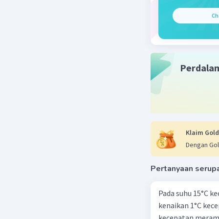
Ch
Perdala
Klaim Gold
Dengan Gol
Pertanyaan serup
Pada suhu 15°C ke
kenaikan 1°C kec
kecepatan meramb