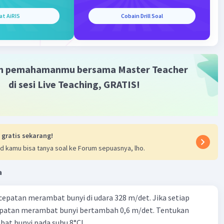
at AiRIS
Cobain Drill Soal
m pemahamanmu bersama Master Teacher
di sesi Live Teaching, GRATIS!
 gratis sekarang!
d kamu bisa tanya soal ke Forum sepuasnya, lho.
a
cepatan merambat bunyi di udara 328 m/det. Jika setiap
epatan merambat bunyi bertambah 0,6 m/det. Tentukan
at bunyi pada suhu 8°C!