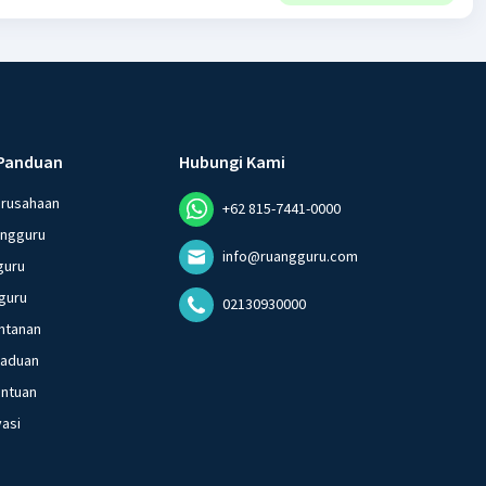
Panduan
Hubungi Kami
erusahaan
+62 815-7441-0000
angguru
info@ruangguru.com
guru
guru
02130930000
ntanan
gaduan
entuan
vasi