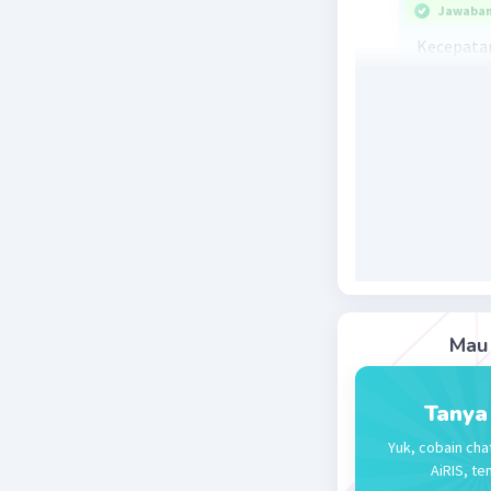
Jawaban 
Kecepata
besar ene
Beri R
Mau 
Tanya
Yuk, cobain cha
AiRIS, te