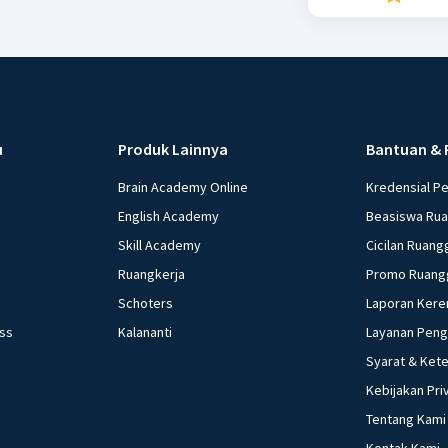
u
Produk Lainnya
Bantuan & 
Brain Academy Online
Kredensial P
English Academy
Beasiswa Ru
Skill Academy
Cicilan Ruang
Ruangkerja
Promo Ruang
Schoters
Laporan Kere
ess
Kalananti
Layanan Pen
Syarat & Ket
Kebijakan Pri
Tentang Kami
Kontak Kami