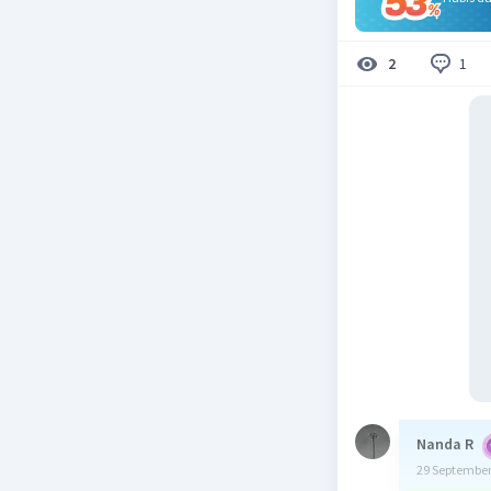
1
2
Nanda R
29 September