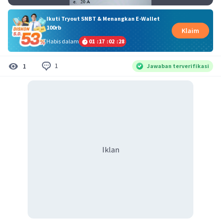
Ikuti Tryout SNBT & Menangkan E-Wallet
100rb
Klaim
Habis dalam
01
:
17
:
02
:
28
1
1
Jawaban terverifikasi
Iklan