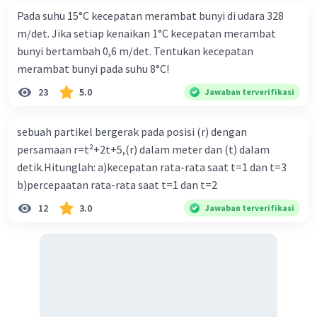
Pada suhu 15°C kecepatan merambat bunyi di udara 328
m/det. Jika setiap kenaikan 1°C kecepatan merambat
bunyi bertambah 0,6 m/det. Tentukan kecepatan
merambat bunyi pada suhu 8°C!
23
5.0
Jawaban terverifikasi
sebuah partikel bergerak pada posisi (r) dengan
persamaan r=t²+2t+5,(r) dalam meter dan (t) dalam
detik.Hitunglah: a)kecepatan rata-rata saat t=1 dan t=3
b)percepaatan rata-rata saat t=1 dan t=2
12
3.0
Jawaban terverifikasi