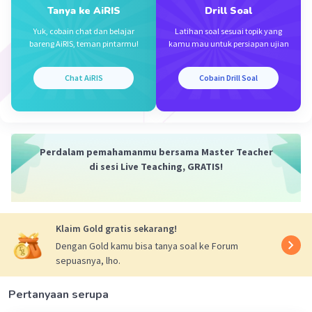
-4
Tanya ke AiRIS
Drill Soal
E = -4 * 2000 * 10
cos 2000t = -0,8 cos 2000t
maka besar E maksimumnya saat cos 2000t = 1
Yuk, cobain chat dan belajar
Latihan soal sesuai topik yang
bareng AiRIS, teman pintarmu!
kamu mau untuk persiapan ujian
atau Emaks = -0,8 Volt
dan Imaks = Emaks /R
Imaks = -0,8/4 = -0,2 A
Chat AiRIS
Cobain Drill Soal
·
0.0
(
0
)
Balas
Beri Rating
Perdalam pemahamanmu bersama Master Teacher
di sesi Live Teaching, GRATIS!
Klaim Gold gratis sekarang!
Iklan
Dengan Gold kamu bisa tanya soal ke Forum
sepuasnya, lho.
Pertanyaan serupa