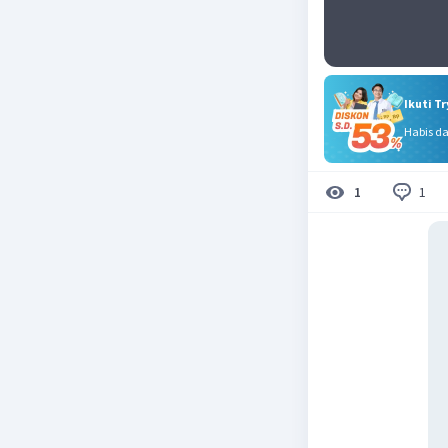
Ikuti T
Habis d
1
1