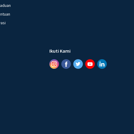
gaduan
entuan
vasi
Ikuti Kami