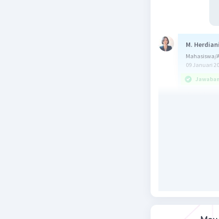
M. Herdian
Mahasiswa/Al
09 Januari 2
Jawaban 
Jawaban y
Resultan 
pada satu
Resultan 
ΣF = F1 + F
dimana:
ΣF = resu
F1, F2 = 
F bertanda
F bertanda