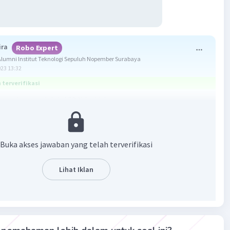
ira
Robo Expert
umni Institut Teknologi Sepuluh Nopember Surabaya
023 13:32
terverifikasi
ang benar adalah 120 N ke kiri
gaya merupakan jumlah dua gaya atau lebih yang bekerja
 bidang datar.
Buka akses jawaban yang telah terverifikasi
gaya dirumuskan:
2 + ...
Lihat Iklan
ltan gaya (N)
gaya-gaya yang bekerja (N)
 positif jika arahnya ke kanan
 negatif jika arahnya ke kiri