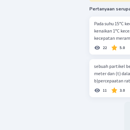
Pertanyaan serup
Pada suhu 15°C ke
kenaikan 1°C kec
kecepatan meramb
22
5.0
sebuah partikel b
meter dan (t) dal
b)percepaatan rat
11
3.0