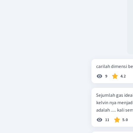
carilah dimensi b
9
4.2
Sejumlah gas idea
kelvin nya menjad
11
5.0