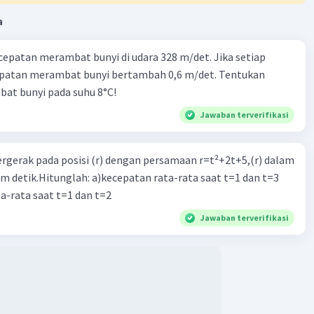
a
cepatan merambat bunyi di udara 328 m/det. Jika setiap
epatan merambat bunyi bertambah 0,6 m/det. Tentukan
at bunyi pada suhu 8°C!
Jawaban terverifikasi
Iklan
ergerak pada posisi (r) dengan persamaan r=t²+2t+5,(r) dalam
am detik.Hitunglah: a)kecepatan rata-rata saat t=1 dan t=3
a-rata saat t=1 dan t=2
Jawaban terverifikasi