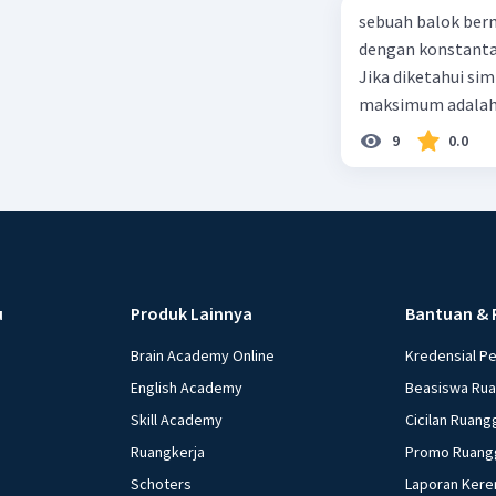
sebuah balok ber
dengan konstanta 
Jika diketahui s
maksimum adalah
9
0.0
u
Produk Lainnya
Bantuan & 
Brain Academy Online
Kredensial P
English Academy
Beasiswa Ru
Skill Academy
Cicilan Ruang
Ruangkerja
Promo Ruang
Schoters
Laporan Kere