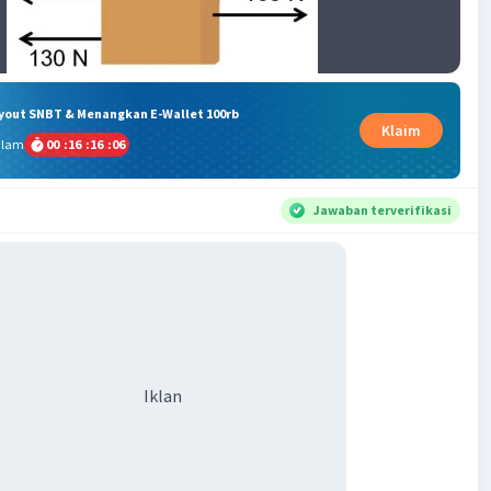
ryout SNBT & Menangkan E-Wallet 100rb
Klaim
alam
00
:
16
:
16
:
06
Jawaban terverifikasi
Iklan