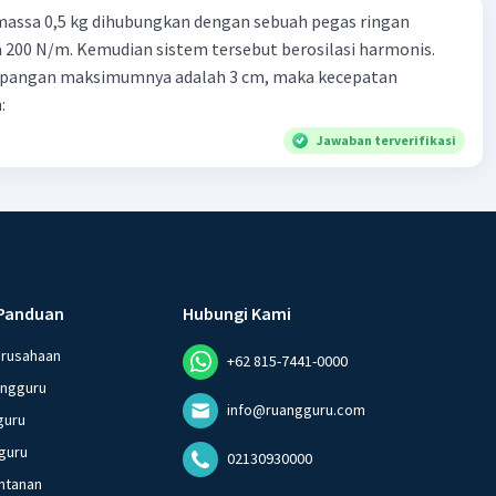
massa 0,5 kg dihubungkan dengan sebuah pegas ringan
200 N/m. Kemudian sistem tersebut berosilasi harmonis.
impangan maksimumnya adalah 3 cm, maka kecepatan
:
Jawaban terverifikasi
Panduan
Hubungi Kami
erusahaan
+62 815-7441-0000
angguru
info@ruangguru.com
guru
guru
02130930000
ntanan