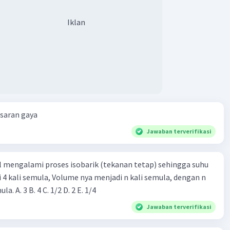
Iklan
esaran gaya
Jawaban terverifikasi
l mengalami proses isobarik (tekanan tetap) sehingga suhu
i 4 kali semula, Volume nya menjadi n kali semula, dengan n
adalah ...... kali semula. A. 3 B. 4 C. 1/2 D. 2 E. 1/4
Jawaban terverifikasi