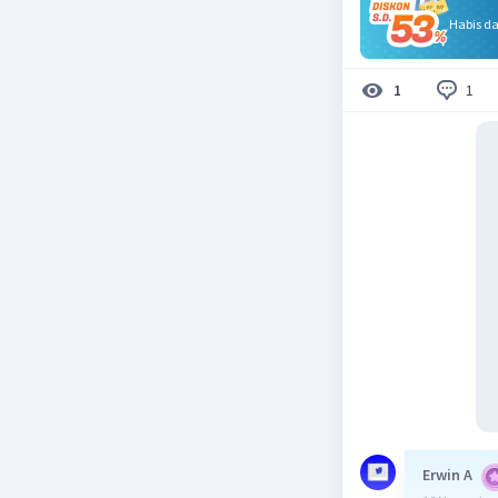
Habis d
1
1
Erwin A