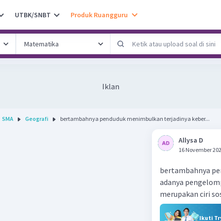
UTBK/SNBT
Produk Ruangguru
Iklan
SMA
Geografi
bertambahnya penduduk menimbulkan terjadinya keber...
Allysa D
16 November 202
bertambahnya pe
adanya pengelomp
merupakan ciri sos
Ikuti T