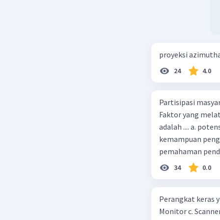
proyeksi azimuth
24
4.0
Partisipasi masy
Faktor yang melat
adalah .... a. pot
kemampuan pengga
pemahaman pendid
masyarakat merup
34
0.0
kepercayaan pem
Perangkat keras ya
Monitor c. Scanner