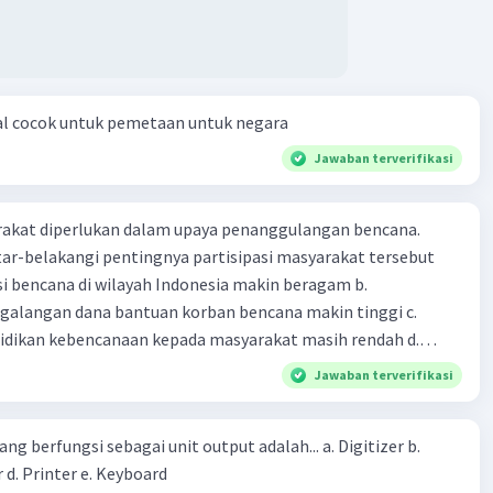
al cocok untuk pemetaan untuk negara
Jawaban terverifikasi
arakat diperlukan dalam upaya penanggulangan bencana.
ar-belakangi pentingnya partisipasi masyarakat tersebut
ensi bencana di wilayah Indonesia makin beragam b.
langan dana bantuan korban bencana makin tinggi c.
ikan kebencanaan kepada masyarakat masih rendah d.
akan pihak yang langsung berhadapan dengan bencana e.
Jawaban terverifikasi
erintah bahwa masyarakat mampu mengatasi bencana
ng berfungsi sebagai unit output adalah... a. Digitizer b.
 d. Printer e. Keyboard