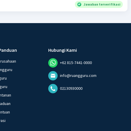
Jawaban terverifikasi
Panduan
Hubungi Kami
erusahaan
+62 815-7441-0000
angguru
info@ruangguru.com
guru
guru
02130930000
ntanan
gaduan
entuan
vasi