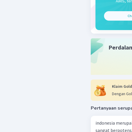
meningka
AiRIS, te
kesenjang
Dalam kon
Ch
menyebab
penduduk
tingkat e
perkampu
Perdala
perumaha
sederhana
Segresi k
ciri sosi
kota mer
Klaim Gold
Beri R
Dengan Gol
Pertanyaan serup
indonesia merupa
sangat berpotens