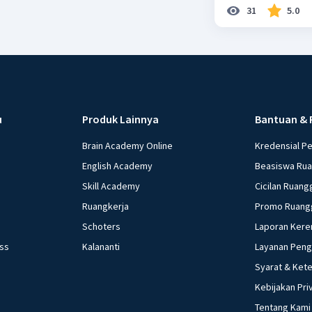
31
5.0
u
Produk Lainnya
Bantuan & 
Brain Academy Online
Kredensial P
English Academy
Beasiswa Ru
Skill Academy
Cicilan Ruang
Ruangkerja
Promo Ruang
Schoters
Laporan Kere
ess
Kalananti
Layanan Pen
Syarat & Ket
Kebijakan Pri
Tentang Kami