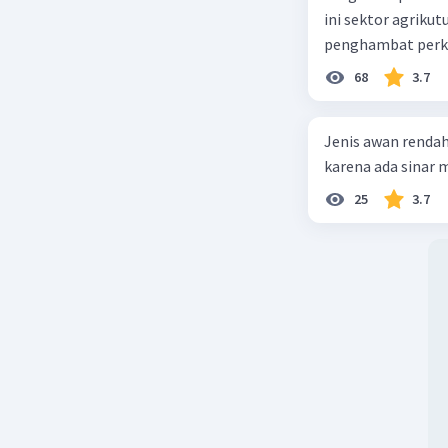
ini sektor agriku
penghambat perke
68
3.7
Jenis awan rendah
karena ada sinar ma
25
3.7