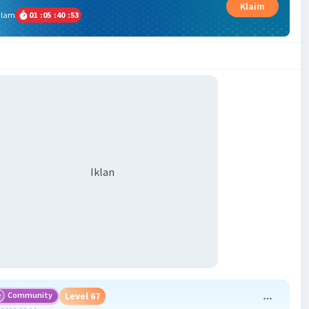
Klaim
alam
01
:
05
:
40
:
53
Iklan
Community
Level 67