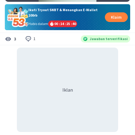
Ikuti Tryout SNBT & Menangkan E-Wallet
100rb
Klaim
Habis dalam
00
:
14
:
25
:
40
1
3
Jawaban terverifikasi
Iklan