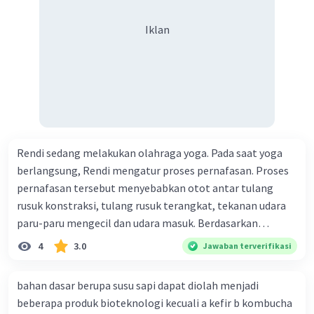
Iklan
Dengan demikian, keterangan pada gambar urut
sesuai penomoran adalah kandung kemih, ureter,
vesikula seminalis, kelenjar prostat, rektum,
saluran ejakulasi, kelenjar Cowper, lubang anus,
vas deferens, epididimis, testis, skrotum,
foreskin
, kepala penis, penis, dan uretra.
·
5.0
(
2
)
Balas
Beri Rating
Rendi sedang melakukan olahraga yoga. Pada saat yoga
berlangsung, Rendi mengatur proses pernafasan. Proses
pernafasan tersebut menyebabkan otot antar tulang
rusuk konstraksi, tulang rusuk terangkat, tekanan udara
paru-paru mengecil dan udara masuk. Berdasarkan
informasi tersebut, dapat disimpulkan bahwa Rendi
4
3.0
Jawaban terverifikasi
sedang melakukan proses pernafasan....
Iklan
bahan dasar berupa susu sapi dapat diolah menjadi
beberapa produk bioteknologi kecuali a kefir b kombucha