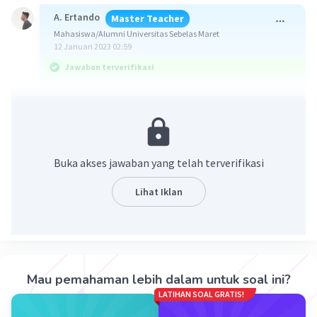
A. Ertando
Master Teacher
Mahasiswa/Alumni Universitas Sebelas Maret
12 Januari 2023 02:59
Jawaban terverifikasi
Keterangan pada gambar urut sesuai penomoran
adalah kandung kemih, ureter, vesikula
seminalis, kelenjar prostat, rektum, saluran
ejakulasi, kelenjar Cowper, lubang anus, vas
Buka akses jawaban yang telah terverifikasi
deferens, epididimis, testis, skrotum,
foreskin
,
kepala penis, penis, dan uretra.
Lihat Iklan
Pembahasan:
Gambar pada soal merupakan gabungan organ
reproduksi pria, beberapa organ ekskresi, dan
beberapa organ pencernaan. Bagian-bagian
Mau pemahaman lebih dalam untuk soal ini?
penyusun organ-organ tersebut berdasarkan
LATIHAN SOAL GRATIS!
gambar adalah sebagai berikut.