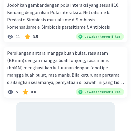
8. Lubang anus, berfungsi sebagai saluran
Jodohkan gambar dengan pola interaksi yang sesuai! 10.
keluarnya feses.
Beruang dengan ikan Pola interaksi a. Netralisme b.
9. Vas deferens, berfungsi sebagai saluran
Predasi c. Simbiosis mutualisme d. Simbiosis
sperma menuju ke uretra.
komensalisme e. Simbiosis parasitisme f. Antibiosis
10. Epididimis, berfungsi sebagai tempat
11
3.5
Jawaban terverifikasi
pematangan sperma.
11. Testis, berfungsi sebagai tempat
Persilangan antara mangga buah bulat, rasa asam
pembentukan sperma.
(BBmm) dengan mangga buah lonjong, rasa manis
12. Skrotum, berfungsi sebagai pelindung testis
dan menjaga suhu testis agar sesuai untuk
(bbMM) menghasilkan keturunan dengan fenotipe
memfasilitasi pembentukan sperma.
mangga buah bulat, rasa manis. Bila keturunan pertama
13.
Foreskin
(kulit yang menyelimuti penis),
disilangkan sesamanya, pemyataan di bawah ini yang tidak
berfungsi sebagai pelindung penis.
benar mengenai keturunan yang dihasilkan dari
5
0.0
Jawaban terverifikasi
14. Kepala penis, berfungsi sebagai pendukung
persilangan terse but adalah ... A. dihasilkan sembilan
fungsi penis sebagai temat keluarnya urine dan
mangga buah bulat, rasa mants B. dihasilkan tiga mangga
air mani.
buah lonjong, rasa asam C. dihasi lkan tiga mangga buah
15. Penis, berfungsi sebagai alat kopulasi.
bulat, rasa manis D. dihasi lkan tiga mangga buah bulat,
16. Uretra, berfungsi sebagai saluran
rasa asam
pengeluaran sperma dan urine.