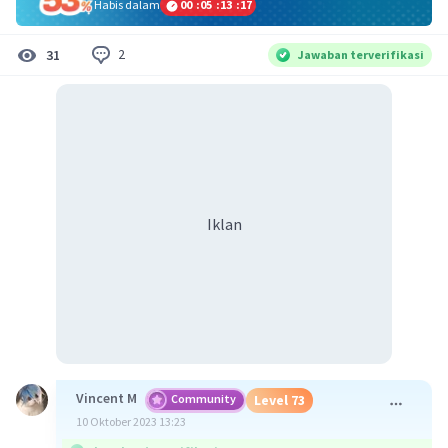
Habis dalam
00
:
05
:
13
:
17
2
31
Jawaban terverifikasi
Iklan
Vincent M
Community
Level 73
10 Oktober 2023 13:23