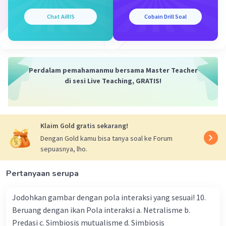
Yang mana jawabannya
Chat AiRIS
Cobain Drill Soal
M S
Level 1
18 Maret 2024 14:09
Perdalam pemahamanmu bersama Master Teacher
B
di sesi Live Teaching, GRATIS!
·
5.0
(
1
)
Balas
Beri Rating
Iklan
Klaim Gold gratis sekarang!
Dengan Gold kamu bisa tanya soal ke Forum
sepuasnya, lho.
Pertanyaan serupa
Jodohkan gambar dengan pola interaksi yang sesuai! 10.
Beruang dengan ikan Pola interaksi a. Netralisme b.
Predasi c. Simbiosis mutualisme d. Simbiosis