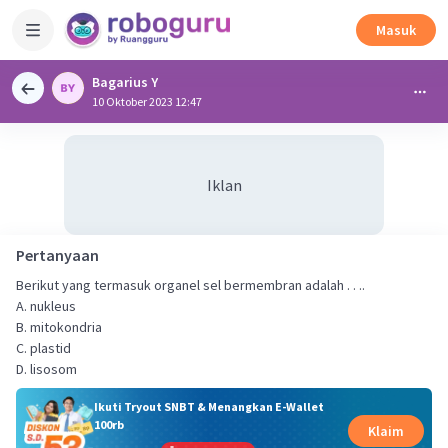
Masuk
Bagarius Y
10 Oktober 2023 12:47
Iklan
Pertanyaan
Berikut yang termasuk organel sel bermembran adalah . . ..
A. nukleus
B. mitokondria
C. plastid
D. lisosom
Ikuti Tryout SNBT & Menangkan E-Wallet
100rb
Klaim