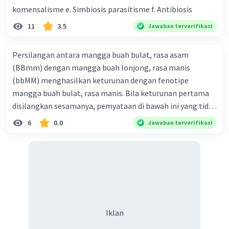
komensalisme e. Simbiosis parasitisme f. Antibiosis
11
3.5
Jawaban terverifikasi
Persilangan antara mangga buah bulat, rasa asam
(BBmm) dengan mangga buah lonjong, rasa manis
(bbMM) menghasilkan keturunan dengan fenotipe
mangga buah bulat, rasa manis. Bila keturunan pertama
disilangkan sesamanya, pemyataan di bawah ini yang tidak
benar mengenai keturunan yang dihasilkan dari
6
0.0
Jawaban terverifikasi
persilangan terse but adalah ... A. dihasilkan sembilan
mangga buah bulat, rasa mants B. dihasilkan tiga mangga
buah lonjong, rasa asam C. dihasi lkan tiga mangga buah
bulat, rasa manis D. dihasi lkan tiga mangga buah bulat,
rasa asam
Iklan