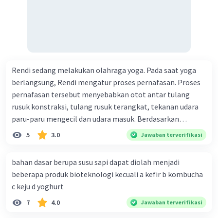
Rendi sedang melakukan olahraga yoga. Pada saat yoga
berlangsung, Rendi mengatur proses pernafasan. Proses
pernafasan tersebut menyebabkan otot antar tulang
rusuk konstraksi, tulang rusuk terangkat, tekanan udara
paru-paru mengecil dan udara masuk. Berdasarkan
informasi tersebut, dapat disimpulkan bahwa Rendi
5
3.0
Jawaban terverifikasi
sedang melakukan proses pernafasan....
bahan dasar berupa susu sapi dapat diolah menjadi
beberapa produk bioteknologi kecuali a kefir b kombucha
c keju d yoghurt
7
4.0
Jawaban terverifikasi