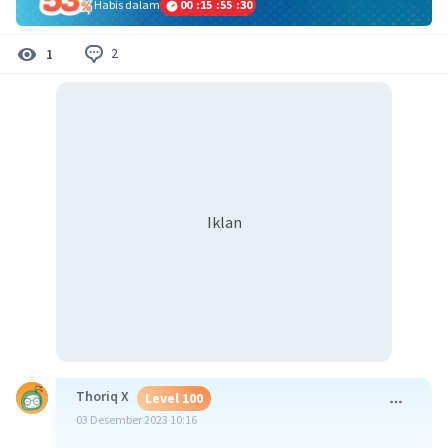
Habis dalam
00
:
15
:
55
:
30
2
1
Iklan
Thoriq X
Level 100
03 Desember 2023 10:16