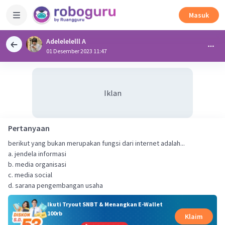
Masuk
Adelelelelll A
01 Desember 2023 11:47
Iklan
Pertanyaan
berikut yang bukan merupakan fungsi dari internet adalah...
a. jendela informasi
b. media organisasi
c. media social
d. sarana pengembangan usaha
Ikuti Tryout SNBT & Menangkan E-Wallet
100rb
Klaim