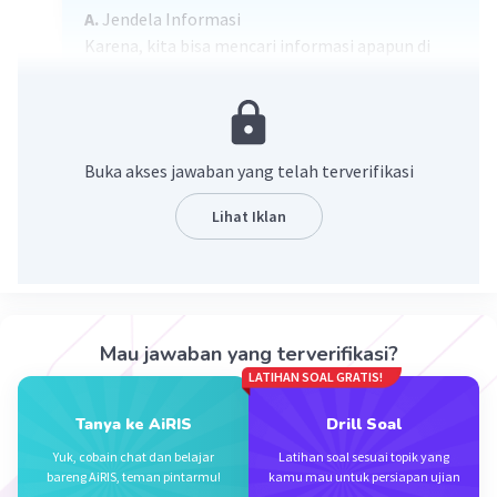
A.
Jendela Informasi
Karena, kita bisa mencari informasi apapun di
internet. Misalkan, politik, sosial, pendidikan,
dsb.
·
1.0
(
1
)
Balas
Beri Rating
Buka akses jawaban yang telah terverifikasi
Lihat Iklan
NICHOLAS S
Level 1
03 Desember 2023 15:04
A.jendela informasi
Iklan
·
5.0
(
1
)
Balas
Beri Rating
Mau jawaban yang terverifikasi?
LATIHAN SOAL GRATIS!
Tanya ke AiRIS
Drill Soal
Yuk, cobain chat dan belajar
Latihan soal sesuai topik yang
bareng AiRIS, teman pintarmu!
kamu mau untuk persiapan ujian