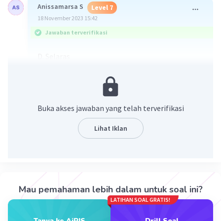
Anissamarsa S
Level 7
18 November 2023 15:42
Jawaban terverifikasi
D. Selaras
karena Pancasila menekankan pentingnya
keberagaman dan keselarasan dalam kehidupan
bermasyarakat. Oleh karena itu, sikap yang
Buka akses jawaban yang telah terverifikasi
menekankan keselarasan (selaras) tidak selalu
harus dikembangkan dalam hubungan antara
Lihat Iklan
individu dengan masyarakat menurut prinsip-
prinsip Pancasila.
·
5.0
(
2
)
Balas
Beri Rating
Mau pemahaman lebih dalam untuk soal ini?
LATIHAN SOAL GRATIS!
S. Agita
Master Teacher
19 November 2023 02:50
Tanya ke AiRIS
Drill Soal