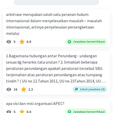
arbitrase merupakan salah satu peranan hukum
internasional dalam menyelesaikan masalah – masalah
internasional, artinya penyelesaian persengketaan
melalui
5
0.0
Jawaban terverifikasi
1.Bagaimana hubungan antar Perundang - undangan
sesuai dg herarkis tata urutan ? 2. Simaklah beberapa
peraturan perundangan apakah peraturan tersebut SBG
terjemahan atas peraturan perundangan atau tumpang
tindih ? ( UU no 12 Tahun 2011, UU no 23Tahun 2014, UU No
25 Tahun 2004 ) 3 . Tuliskan peraturan perundangan yg di
16
2.2
Lihat jawaban (3)
undangkan atas perintah TAP MPR NO I / MPR/ 2003
4.sebutkan produk UU atas perintah UUD NRI Tahun 1945 (
apa visi dan misi organisasi APEC?
pasal18, pasal 22, pasal 23, Pasal 26 , Pasal 27,pasal ,pasal
5
0.0
Jawaban terverifikasi
28, pasal 29, pasal 30 ,pasal 31 dan pasal 33 )