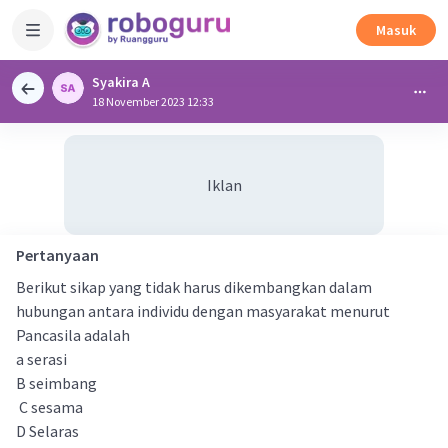
Masuk
Syakira A
18 November 2023 12:33
Iklan
Pertanyaan
Berikut sikap yang tidak harus dikembangkan dalam
hubungan antara individu dengan masyarakat menurut
Pancasila adalah
a serasi
B seimbang
C sesama
D Selaras