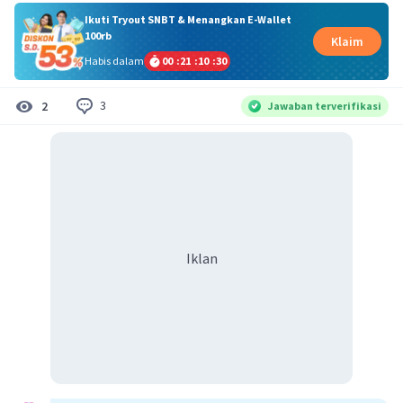
Ikuti Tryout SNBT & Menangkan E-Wallet
100rb
Klaim
Habis dalam
00
:
21
:
10
:
30
3
2
Jawaban terverifikasi
Iklan