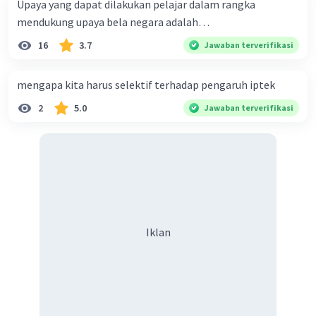
Upaya yang dapat dilakukan pelajar dalam rangka
·
5.0
(
1
)
Balas
Beri Rating
mendukung upaya bela negara adalah…
Husniatul K
Level 38
16
3.7
Jawaban terverifikasi
20 November 2023 14:31
mengapa kita harus selektif terhadap pengaruh iptek
D.selaras
2
5.0
Jawaban terverifikasi
·
0.0
(
0
)
Balas
Beri Rating
Iklan