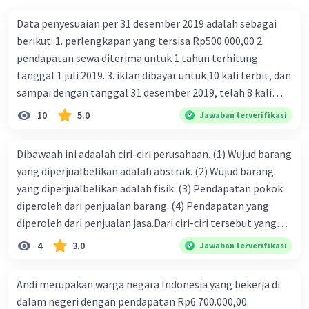
Data penyesuaian per 31 desember 2019 adalah sebagai
berikut: 1. perlengkapan yang tersisa Rp500.000,00 2.
pendapatan sewa diterima untuk 1 tahun terhitung
tanggal 1 juli 2019. 3. iklan dibayar untuk 10 kali terbit, dan
sampai dengan tanggal 31 desember 2019, telah 8 kali
terbit. 4. gaji terutang untuk periode berjalan sebesar
10
5.0
Jawaban terverifikasi
Rp800.000,00 dari data di atas, pencatatan jurnal pembalik
yang benar adalah ....
Dibawaah ini adaalah ciri-ciri perusahaan. (1) Wujud barang
yang diperjualbelikan adalah abstrak. (2) Wujud barang
yang diperjualbelikan adalah fisik. (3) Pendapatan pokok
diperoleh dari penjualan barang. (4) Pendapatan yang
diperoleh dari penjualan jasa.Dari ciri-ciri tersebut yang
merupakan ciri dari perusahaan dagang ditunjukan pada
4
3.0
Jawaban terverifikasi
nomor…. a. 1 dan 3 b. 3 dan 4 c. 2 dan 3 d. 1 dan 2 e. 2 dan 4
Andi merupakan warga negara Indonesia yang bekerja di
dalam negeri dengan pendapatan Rp6.700.000,00.