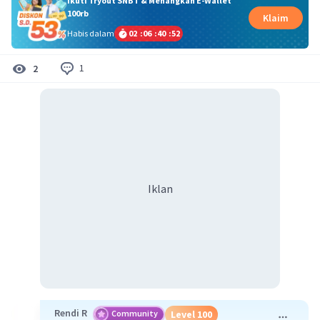
Ikuti Tryout SNBT & Menangkan E-Wallet
100rb
Klaim
Habis dalam
02
:
06
:
40
:
52
1
2
Iklan
Rendi R
Community
Level 100