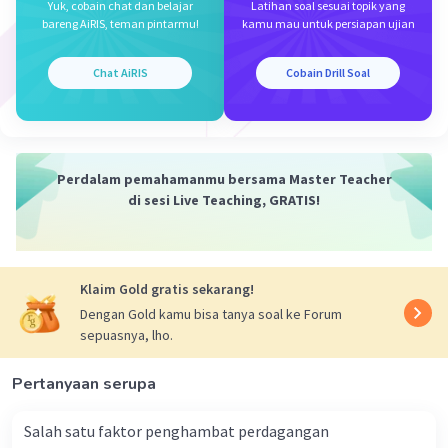
Yuk, cobain chat dan belajar
Latihan soal sesuai topik yang
Penjelasan untuk pilihan lainnya:
bareng AiRIS, teman pintarmu!
kamu mau untuk persiapan ujian
A. Kurangnya efisiensi dalam
Chat AiRIS
Cobain Drill Soal
pelaksanaan kegiatan operasional
: Ini
tidak benar karena BUMN diharapkan
untuk dapat beroperasi secara efisien,
meskipun dalam prakteknya efisiensi bisa
jadi tantangan.
Perdalam pemahamanmu bersama Master Teacher
C. Penentuan keputusan cepat karena
di sesi Live Teaching, GRATIS!
pendeknya birokrasi dalam pemutusan
pemerintahan
: Ini tidak selalu benar
karena keputusan di BUMN sering kali
Klaim Gold gratis sekarang!
dipengaruhi oleh birokrasi pemerintahan
Dengan Gold kamu bisa tanya soal ke Forum
yang bisa memperlambat proses
sepuasnya, lho.
pengambilan keputusan.
D. Memperoleh jaminan modal dari
Pertanyaan serupa
pemerintah dan swasta
: Meskipun BUMN
dapat memperoleh modal dari
Salah satu faktor penghambat perdagangan
pemerintah, tidak selalu ada jaminan