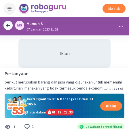
Masuk
Mumuh S
07 Januari 2023 11:52
Iklan
Pertanyaan
berikut merupakan barang dan jasa yang digunakan untuk memenuhi
kebutuhan. manakah yang tidak termasuk benda ekonomi نه ن ن ن نے
Ikuti Tryout SNBT & Menangkan E-Wallet
100rb
Klaim
Habis dalam
01
:
15
:
01
:
32
1
1
Jawaban terverifikasi