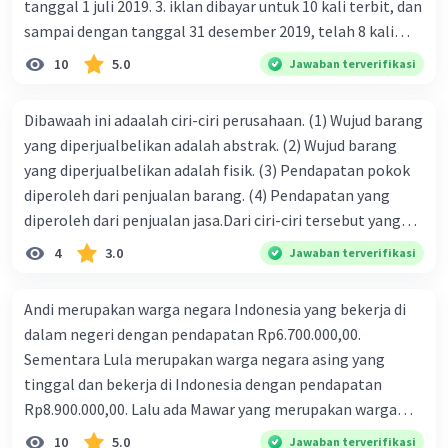
tanggal 1 juli 2019. 3. iklan dibayar untuk 10 kali terbit, dan
sampai dengan tanggal 31 desember 2019, telah 8 kali
terbit. 4. gaji terutang untuk periode berjalan sebesar
10
5.0
Jawaban terverifikasi
Rp800.000,00 dari data di atas, pencatatan jurnal pembalik
yang benar adalah ....
Dibawaah ini adaalah ciri-ciri perusahaan. (1) Wujud barang
yang diperjualbelikan adalah abstrak. (2) Wujud barang
yang diperjualbelikan adalah fisik. (3) Pendapatan pokok
diperoleh dari penjualan barang. (4) Pendapatan yang
diperoleh dari penjualan jasa.Dari ciri-ciri tersebut yang
merupakan ciri dari perusahaan dagang ditunjukan pada
4
3.0
Jawaban terverifikasi
nomor…. a. 1 dan 3 b. 3 dan 4 c. 2 dan 3 d. 1 dan 2 e. 2 dan 4
Andi merupakan warga negara Indonesia yang bekerja di
dalam negeri dengan pendapatan Rp6.700.000,00.
Sementara Lula merupakan warga negara asing yang
tinggal dan bekerja di Indonesia dengan pendapatan
Rp8.900.000,00. Lalu ada Mawar yang merupakan warga
negara Indonesia yang tinggal dan bekerja di luar negeri
10
5.0
Jawaban terverifikasi