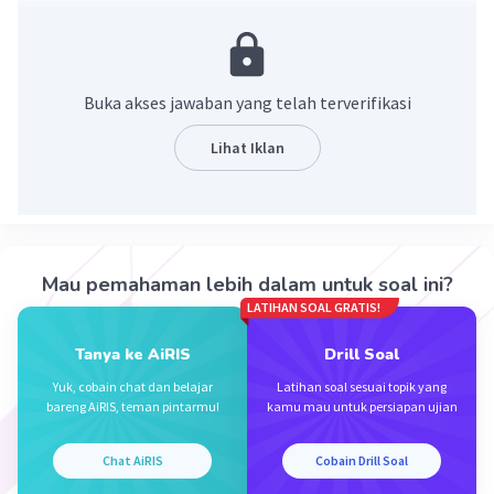
Jawabannya air mineral, pakaian, makanan, dll.
Pembahasan:
Benda ekonomi adalah benda yang diperoleh
Buka akses jawaban yang telah terverifikasi
dengan cara melakukan pengorbanan tertentu,
baik dengan melakukan pembelian ataupun
Lihat Iklan
memproduksinya sendiri. Contoh barang dan jasa
yang dibutuhkan dan termasuk benda ekonomi
adalah air mineral, pakaian, makanan, rumah,
sepatu, tas, smartphone, dll.
Mau pemahaman lebih dalam untuk soal ini?
Jadi, jawabannya adalah air mineral, pakaian,
LATIHAN SOAL GRATIS!
makanan, dll.
Tanya ke AiRIS
Drill Soal
·
0.0
(
0
)
Balas
Beri Rating
Yuk, cobain chat dan belajar
Latihan soal sesuai topik yang
bareng AiRIS, teman pintarmu!
kamu mau untuk persiapan ujian
Chat AiRIS
Cobain Drill Soal