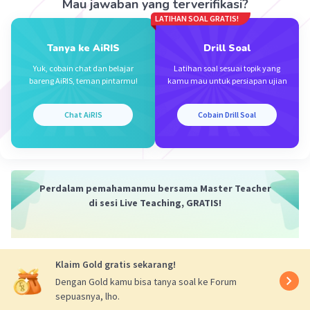
Mau jawaban yang terverifikasi?
LATIHAN SOAL GRATIS!
Tanya ke AiRIS
Drill Soal
Yuk, cobain chat dan belajar
Latihan soal sesuai topik yang
bareng AiRIS, teman pintarmu!
kamu mau untuk persiapan ujian
Chat AiRIS
Cobain Drill Soal
Perdalam pemahamanmu bersama Master Teacher
di sesi Live Teaching, GRATIS!
Klaim Gold gratis sekarang!
Dengan Gold kamu bisa tanya soal ke Forum
sepuasnya, lho.