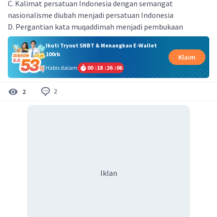
C. Kalimat persatuan Indonesia dengan semangat
nasionalisme diubah menjadi persatuan Indonesia
D. Pergantian kata muqaddimah menjadi pembukaan
Ikuti Tryout SNBT & Menangkan E-Wallet
100rb
Klaim
Habis dalam
00
:
18
:
26
:
06
2
2
Iklan