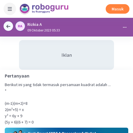
Masuk
Rizkia A
09 Oktober 2023 05:33
Iklan
Pertanyaan
Berikut ini yang tidak termasuk persamaan kuadrat adalah ...
*
(m-1)(m+2)=8
2(m²+5) = x
y² = 6y + 9
(5y + 6)(6 + 7) = 0