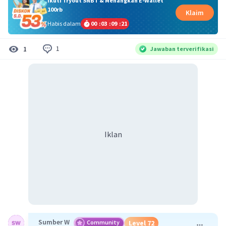
Ikuti Tryout SNBT & Menangkan E-Wallet
100rb
Klaim
Habis dalam
00
:
03
:
09
:
21
1
1
Jawaban terverifikasi
Iklan
Sumber W
Community
Level 72