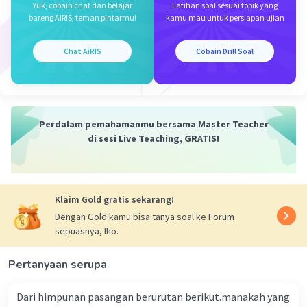
Yuk, cobain chat dan belajar
Latihan soal sesuai topik yang
bareng AiRIS, teman pintarmu!
kamu mau untuk persiapan ujian
y² = 6y + 9
y² - 6y - 9 = 0 (Persamaan kuadrat)
Chat AiRIS
Cobain Drill Soal
(5y + 6)(6 + 7) = 0
Perdalam pemahamanmu bersama Master Teacher
30y + 35y + 36 + 42 = 0
di sesi Live Teaching, GRATIS!
65y + 78 = 0 (bukan Persamaan Kuadrat)
·
0.0
(
0
)
Balas
Beri Rating
Klaim Gold gratis sekarang!
Dengan Gold kamu bisa tanya soal ke Forum
sepuasnya, lho.
Pertanyaan serupa
Iklan
Dari himpunan pasangan berurutan berikut.manakah yang