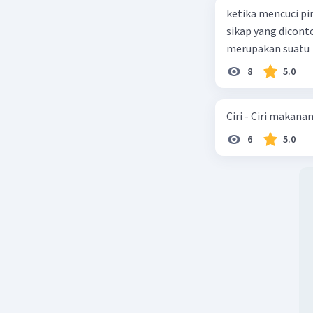
ketika mencuci pi
sikap yang dicon
merupakan suatu
8
5.0
Ciri - Ciri makana
6
5.0