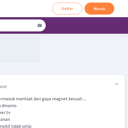
Daftar
Masuk
03:07
ermasuk manfaat dari gaya magnet kecuali ....
n dinamo
er tv
alanan
obil tidak selip