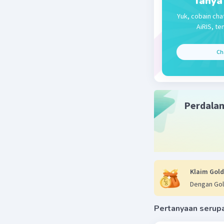
Tanya
Nanda R
Yuk, cobain cha
06 Oktober 2
AiRIS, te
jawabanny
Ch
manfaat 
Beri R
Perdala
Klaim Gold
Dengan Gol
Pertanyaan serup