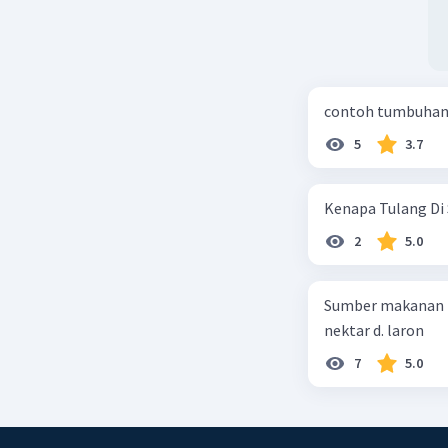
contoh tumbuhan 
5
3.7
Kenapa Tulang Di 
2
5.0
Sumber makanan kupu-kupu dewa
nektar d. laron
7
5.0