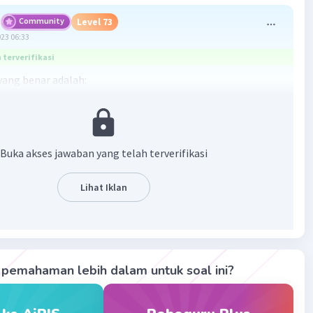
Community
Level 73
023 06:33
terverifikasi
ang benar adalah:
t roda mobil tidak selip.
et tidak digunakan untuk membuat roda mobil tidak selip.
Buka akses jawaban yang telah terverifikasi
et biasanya digunakan dalam berbagai aplikasi seperti
mesin dinamo (untuk menghasilkan listrik), membuat
Lihat Iklan
V (untuk menghasilkan suara), dan bahkan bisa digunakan
cari benda-benda logam seperti paku jalanan. Namun,
teks roda mobil, biasanya digunakan gaya gesekan antara
ermukaan jalan untuk mencegah selip, bukan gaya magnet.
pemahaman lebih dalam untuk soal ini?
·
0.0
(
0
)
Balas
ating