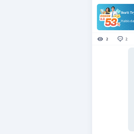
Ikuti T
Habis d
2
2