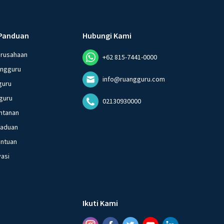
Panduan
Hubungi Kami
erusahaan
+62 815-7441-0000
angguru
info@ruangguru.com
guru
guru
02130930000
ntanan
gaduan
entuan
vasi
Ikuti Kami