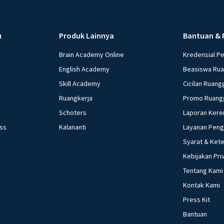
u
Produk Lainnya
Bantuan & 
Brain Academy Online
Kredensial P
English Academy
Beasiswa Ru
Skill Academy
Cicilan Ruang
Ruangkerja
Promo Ruang
Schoters
Laporan Kere
ess
Kalananti
Layanan Pen
Syarat & Ket
Kebijakan Pri
Tentang Kami
Kontak Kami
Press Kit
Bantuan