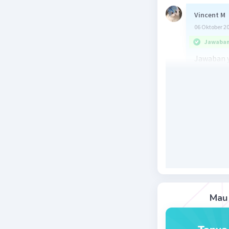
Vincent M
06 Oktober 2
Jawaban 
Jawaban y
d. membua
Gaya magn
Gaya magn
membuat 
speaker T
untuk men
dalam kon
ban dan p
Mau 
Beri R