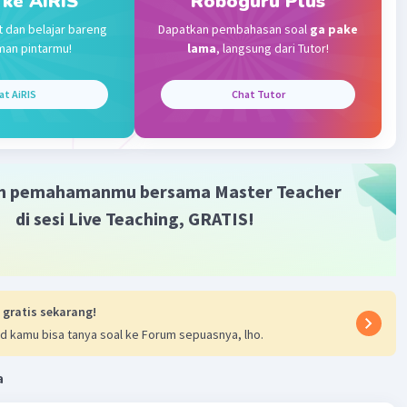
 ke AiRIS
Roboguru Plus
Community
Level 89
t dan belajar bareng
Dapatkan pembahasan soal
ga pake
023 03:13
man pintarmu!
lama
, langsung dari Tutor!
a adalah A.
at AiRIS
Chat Tutor
gaya magnet yaitu mesin dinamo untuk sepeda motor
Iklan
·
0.0
(
0
)
Balas
ating
m pemahamanmu bersama Master Teacher
di sesi Live Teaching, GRATIS!
 gratis sekarang!
d kamu bisa tanya soal ke Forum sepuasnya, lho.
a