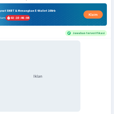
ryout SNBT & Menangkan E-Wallet 100rb
Klaim
alam
02
:
10
:
46
:
04
Jawaban terverifikasi
Iklan