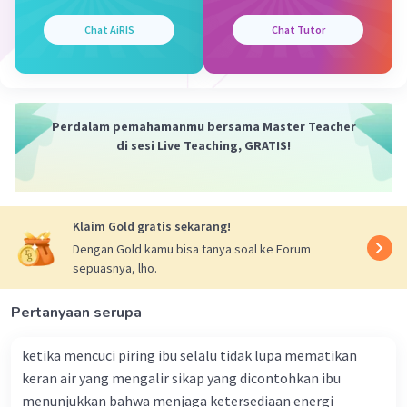
Bunyi dapat mengalami pembiasan (refraksi) ketika
melewati medium yang berbeda dan dapat dipantulkan
Chat AiRIS
Chat Tutor
(refleksi) ketika mencapai permukaan yang reflektif.
·
0.0
(
0
)
Balas
Beri Rating
Perdalam pemahamanmu bersama Master Teacher
di sesi Live Teaching, GRATIS!
Klaim Gold gratis sekarang!
Dengan Gold kamu bisa tanya soal ke Forum
sepuasnya, lho.
Pertanyaan serupa
ketika mencuci piring ibu selalu tidak lupa mematikan
keran air yang mengalir sikap yang dicontohkan ibu
menunjukkan bahwa menjaga ketersediaan energi