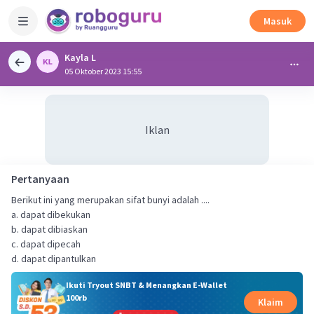
Masuk
Kayla L
05 Oktober 2023 15:55
Iklan
Pertanyaan
Berikut ini yang merupakan sifat bunyi adalah ....
a. dapat dibekukan
b. dapat dibiaskan
c. dapat dipecah
d. dapat dipantulkan
Ikuti Tryout SNBT & Menangkan E-Wallet
100rb
Klaim