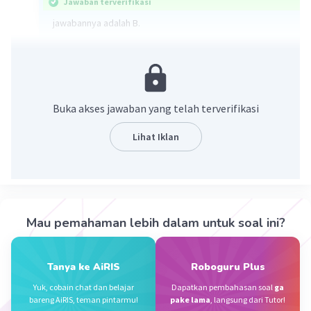
Jawaban terverifikasi
jawabannya adalah B.
sifat bunyi, yaitu
1. Bunyi dapat merambat melalui zat cair, gas, dan padat
2. Bunyi dapat diserap dan dipantulkan
3. Bunyi dapat dibiaskan
Buka akses jawaban yang telah terverifikasi
·
0.0
(
0
)
Balas
Beri Rating
Lihat Iklan
Vincent M
Community
Level 73
06 Oktober 2023 05:04
Jawaban terverifikasi
Mau pemahaman lebih dalam untuk soal ini?
Sifat bunyi yang terdaftar adalah:
Iklan
b. dapat dibiaskan
Tanya ke AiRIS
Roboguru Plus
d. dapat dipantulkan
Yuk, cobain chat dan belajar
Dapatkan pembahasan soal
ga
bareng AiRIS, teman pintarmu!
pake lama
, langsung dari Tutor!