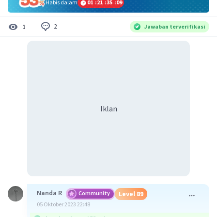
Habis dalam
01
:
21
:
35
:
08
2
1
Jawaban terverifikasi
Iklan
Nanda R
Community
Level 89
05 Oktober 2023 22:48