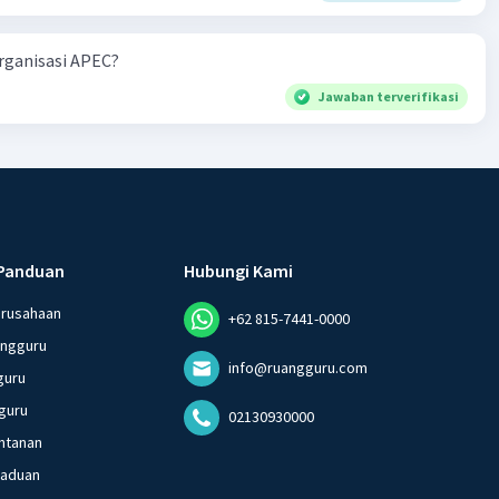
 26 , Pasal 27,pasal ,pasal 28, pasal 29, pasal 30 ,pasal 31 dan
organisasi APEC?
Jawaban terverifikasi
Panduan
Hubungi Kami
erusahaan
+62 815-7441-0000
angguru
info@ruangguru.com
guru
guru
02130930000
ntanan
gaduan