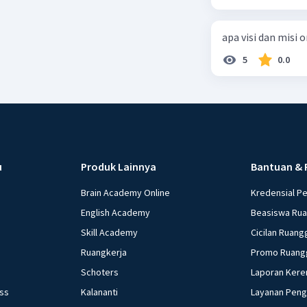
22, pasal 23, Pasal
pasal 33 )
apa visi dan misi 
5
0.0
u
Produk Lainnya
Bantuan & 
Brain Academy Online
Kredensial P
English Academy
Beasiswa Ru
Skill Academy
Cicilan Ruang
Ruangkerja
Promo Ruang
Schoters
Laporan Kere
ess
Kalananti
Layanan Pen