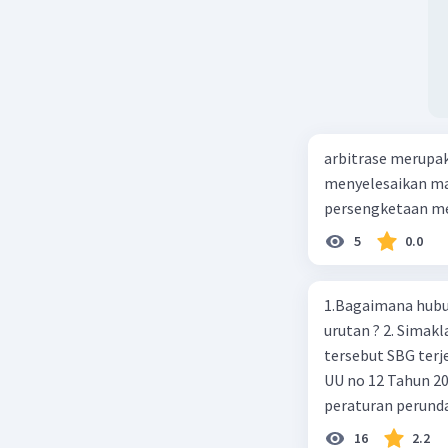
arbitrase merupa
menyelesaikan mas
persengketaan me
5
0.0
1.Bagaimana hubun
urutan ? 2. Simaklah beberapa peraturan perundangan apakah peraturan
tersebut SBG terj
UU no 12 Tahun 2011,
peraturan perund
2003 4.sebutkan produk UU atas perintah UUD NRI Tahun 1945 ( pasal18, pasal
16
2.2