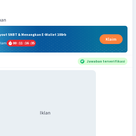
nan
ryout SNBT & Menangkan E-Wallet 100rb
Klaim
alam
00
:
11
:
16
:
35
Jawaban terverifikasi
Iklan