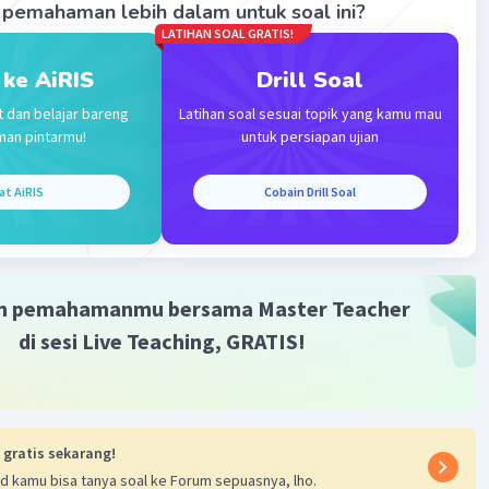
pemahaman lebih dalam untuk soal ini?
LATIHAN SOAL GRATIS!
naan: Setelah perjanjian diratifikasi, negara-negara yang
harus melaksanakan perjanjian tersebut sesuai dengan
 ke AiRIS
Drill Soal
 yang telah disepakati.
t dan belajar bareng
Latihan soal sesuai topik yang kamu mau
man pintarmu!
untuk persiapan ujian
at AiRIS
Cobain Drill Soal
·
5.0
(
1
)
Balas
ating
m pemahamanmu bersama Master Teacher
di sesi Live Teaching, GRATIS!
Iklan
 gratis sekarang!
d kamu bisa tanya soal ke Forum sepuasnya, lho.