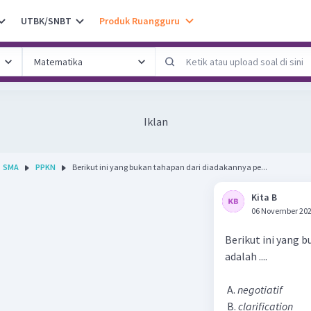
UTBK/SNBT
Produk Ruangguru
Iklan
SMA
PPKN
Berikut ini yang bukan tahapan dari diadakannya pe...
Kita B
06 November 202
Berikut ini yang 
adalah ....
A.
negotiatif
B.
clarification