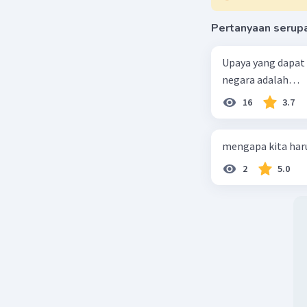
Pertanyaan serup
Upaya yang dapat
negara adalah…
16
3.7
mengapa kita haru
2
5.0