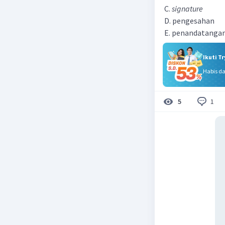
C.
signature
D. pengesahan
E. penandatanga
Ikuti T
Habis d
1
5