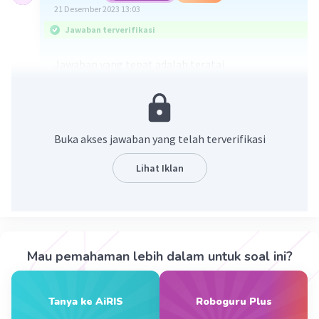
21 Desember 2023 13:03
Jawaban terverifikasi
Jawaban yang tepat adalah teratai
Penjelasan :
Batang berongga biasanya dimiliki oleh
tumbuhan yang hidup air (hidrofit). Batang
Buka akses jawaban yang telah terverifikasi
berongga fungsinya untuk saluran udara untuk
respirasi dan supaya dapat mengapung di air.
Lihat Iklan
Contoh Tumbuhan yang memiliki batang
berongga adalah
Teratai
Eceng gondok
Mau pemahaman lebih dalam untuk soal ini?
·
0.0
(
0
)
Balas
Beri Rating
Tanya ke AiRIS
Roboguru Plus