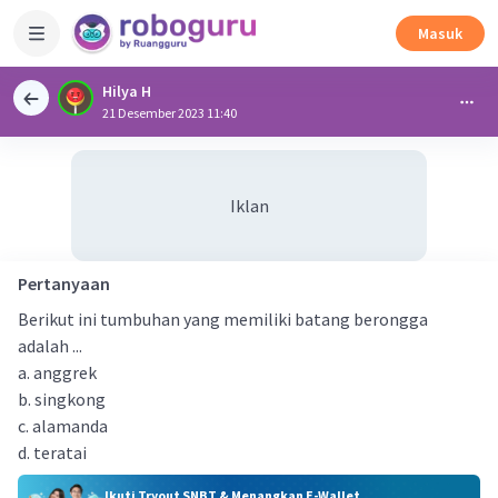
Masuk
Hilya H
21 Desember 2023 11:40
Iklan
Pertanyaan
Berikut ini tumbuhan yang memiliki batang berongga
adalah ...
a. anggrek
b. singkong
c. alamanda
d. teratai
Ikuti Tryout SNBT & Menangkan E-Wallet