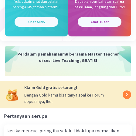
Yuk, cobain chat dan belajar
Dapatkan pembahasan soal
ga
bareng AiRIS, teman pintarmu!
pake lama
, langsung dari Tutor!
Kevin L
Gold
Level 87
21 Desember 2023 13:11
Chat AiRIS
Chat Tutor
Jawaban terverifikasi
Tumbuhan yang memiliki batang berongga adalah
teratai. Batang berongga biasanya ditemukan pada
Iklan
tumbuhan yang tumbuh di daerah tropis atau subtropis.
Rongga pada batang berfungsi sebagai tempat
Perdalam pemahamanmu bersama Master Teacher
menyimpan oksigen untuk bernafas dan mengapungkan
di sesi Live Teaching, GRATIS!
organ yang disokongnya
Selain teratai, beberapa contoh tumbuhan lain yang
memiliki batang berongga adalah bambu, tebu, kelapa,
dan pisang.
Klaim Gold gratis sekarang!
Dengan Gold kamu bisa tanya soal ke Forum
·
0.0
(
0
)
Balas
Beri Rating
sepuasnya, lho.
Pertanyaan serupa
ketika mencuci piring ibu selalu tidak lupa mematikan