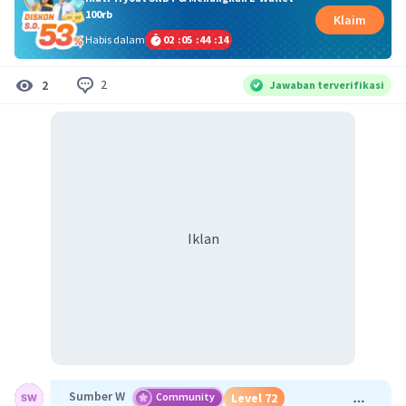
100rb
Klaim
Habis dalam
02
:
05
:
44
:
13
2
2
Jawaban terverifikasi
Iklan
Sumber W
Community
Level 72